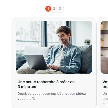
1
2
3
Une seule recherche à créer en
Vo
3 minutes
pr
Décrivez votre logement idéal et complétez
Un 
votre profil.
cor
tra