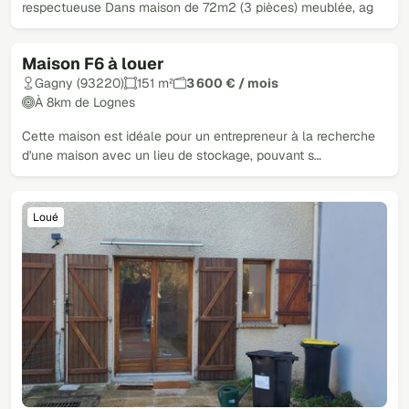
respectueuse Dans maison de 72m2 (3 pièces) meublée, ag
Maison F6 à louer
Loué
Gagny (93220)
151 m²
3 600 € / mois
À 8km de Lognes
Cette maison est idéale pour un entrepreneur à la recherche
d'une maison avec un lieu de stockage, pouvant s…
Loué