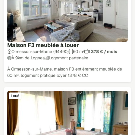
Maison F3 meublée à louer
Ormesson-sur-Marne (94490)
60 m²
1 378 € / mois
À 9km de Lognes
Logement partenaire
À Ormesson-sur-Marne, maison F3 entièrement meublée de
60 m², logement pratique loyer 1378 € CC
Loué