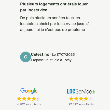
Plusieurs logements ont étais louer
par locservice
De puis plusieurs années tous les
locataires choisi par locservice jusqu'à
aujourd'hui je n'est pas de problème
Celestino
· Le 17/07/2026
C
Propose un studio à Torcy
Note : 4,4 sur 5 —
Note : 4,1 sur 5 —
4 202 avis clients
92 897 avis clients