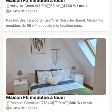
Maison F3 meublée à louer
Noisy-le-Grand (93160)
55 m²
1 750 € / mois
À 5km de Lognes
Pas loin des transports (Les Yvris Noisy-le-Grand). Maison F3
meublée, de 55 m² proposée à la location pour…
Maison F5 meublée à louer
Pontault-Combault (77340)
90 m²
840 € / mois
À 5km de Lognes