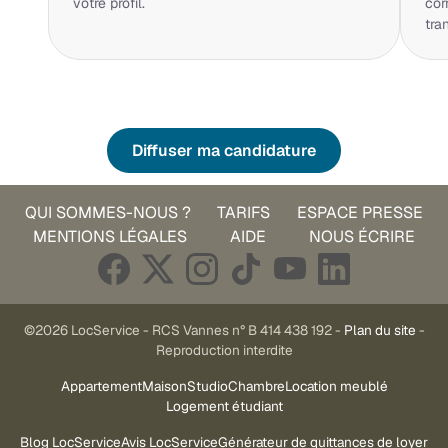
votre profil.
cor
tra
Diffuser ma candidature
QUI SOMMES-NOUS ?
TARIFS
ESPACE PRESSE
MENTIONS LÉGALES
AIDE
NOUS ÉCRIRE
©2026 LocService - RCS Vannes n° B 414 438 192 -
Plan du site
-
Reproduction interdite
Appartement
Maison
Studio
Chambre
Location meublé
Logement étudiant
Blog LocService
Avis LocService
Générateur de quittances de loyer