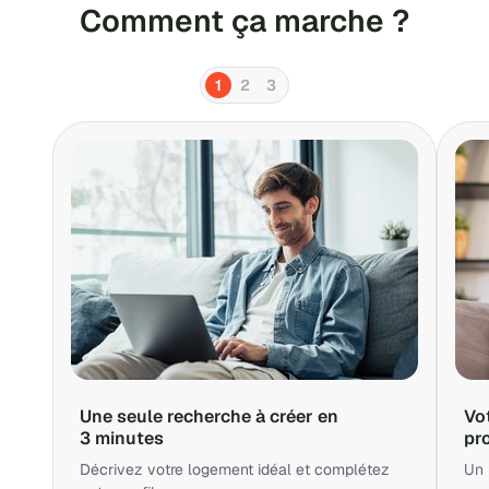
Comment ça marche ?
1
2
3
Une seule recherche à créer en
Vo
3 minutes
pr
Décrivez votre logement idéal et complétez
Un 