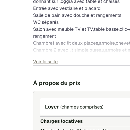
donnant sur loggia avec table et chaises
Entrée avec vestiaire et placard
Salle de bain avec douche et rangements
WC séparés
Salon avec meuble TV et TV,table basse,clic-
rangement
Chambre1 avec lit deux places,armoire,cheve
Chambre 2 avec lit simple,bureau,armoire et
Proche universités,transports en commun et
Voir la suite
Cave privative
Local vélo,aire de jeux pour enfants,terrain d
À propos du prix
Loyer
(charges comprises)
Charges locatives