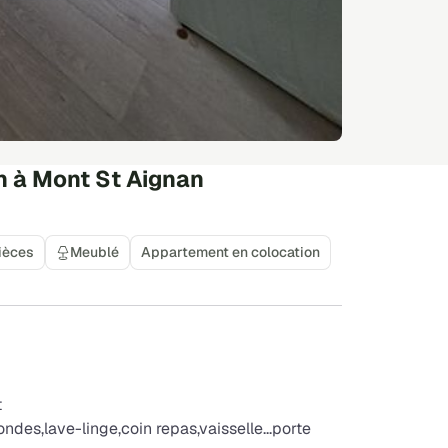
n à Mont St Aignan
ièces
Meublé
Appartement en colocation
t
ndes,lave-linge,coin repas,vaisselle...porte