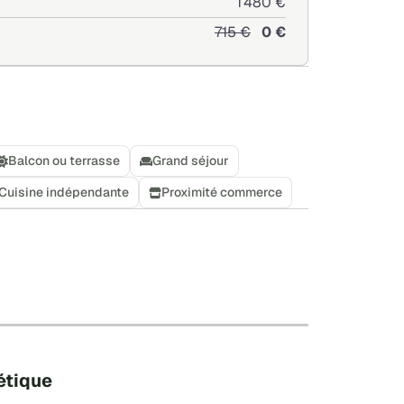
1 480 €
715 €
0 €
Balcon ou terrasse
Grand séjour
Cuisine indépendante
Proximité commerce
+
−
Leaflet
|
©
OpenStreetMap
étique