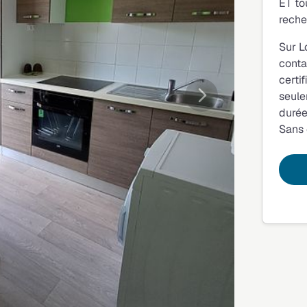
ET to
reche
Sur L
conta
certi
seule
Suivante
durée
Sans