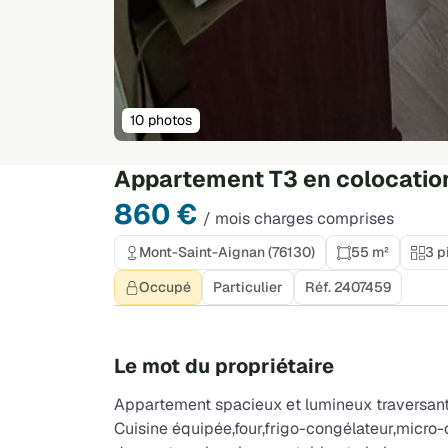
10 photos
Appartement T3 en colocatio
860 €
/ mois charges comprises
Mont-Saint-Aignan (76130)
55 m²
3 p
Occupé
Particulier
Réf. 2407459
Le mot du propriétaire
Appartement spacieux et lumineux traversan
Cuisine équipée,four,frigo-congélateur,micro-o