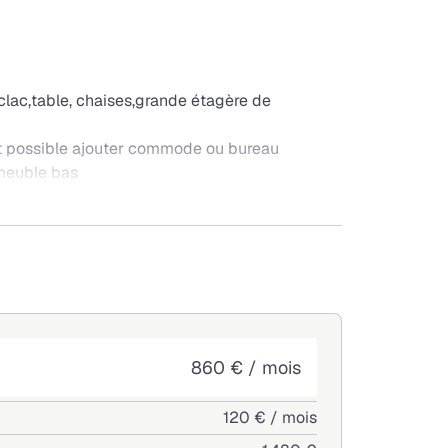
clac,table, chaises,grande étagère de
t possible ajouter commode ou bureau
 meuble bas
 commerces
e pétanque
860 € / mois
120 € / mois