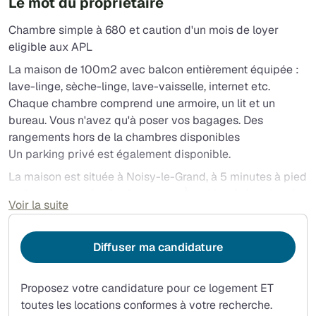
Le mot du propriétaire
Chambre simple à 680 et caution d'un mois de loyer
eligible aux APL
La maison de 100m2 avec balcon entièrement équipée :
lave-linge, sèche-linge, lave-vaisselle, internet etc.
Chaque chambre comprend une armoire, un lit et un
bureau. Vous n'avez qu'à poser vos bagages. Des
rangements hors de la chambres disponibles
Un parking privé est également disponible.
La maison est située à Noisy-le-Grand, à 5 minutes à pied
de la gare de noisy le champs rer À et bientôt le métro à
Voir la suite
10min , avec des arrêts de bus au pied du bâtiment.
Diffuser ma candidature
Proposez votre candidature pour ce logement ET
toutes les locations conformes à votre recherche.