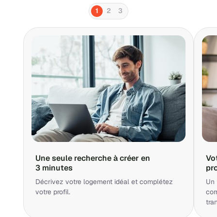
1
2
3
Une seule recherche à créer en
Vo
3 minutes
pr
Décrivez votre logement idéal et complétez
Un 
votre profil.
cor
tra