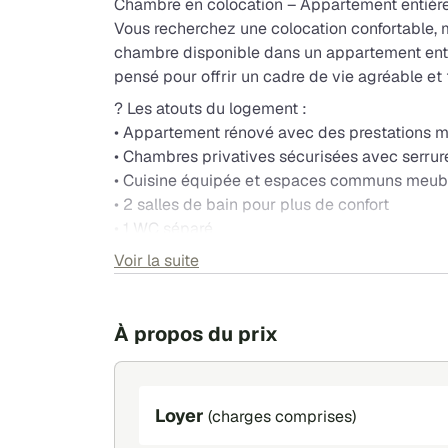
Chambre en colocation – Appartement entiè
Vous recherchez une colocation confortable, 
chambre disponible dans un appartement enti
pensé pour offrir un cadre de vie agréable et 
? Les atouts du logement :
• Appartement rénové avec des prestations 
• Chambres privatives sécurisées avec serrure
• Cuisine équipée et espaces communs meub
• 2 salles de bain pour plus de confort
• 1 WC séparé
• Ambiance calme et conviviale
Voir la suite
? Emplacement privilégié
• À seulement 5 minutes à pied du RER A N
À propos du prix
• Accès rapide aux universités, écoles, comm
• Quartier pratique et bien desservi
? Loyer :
• À partir de 470 € / mois selon la taille de l
Loyer
(charges comprises)
• + 80 € de charges (eau, électricité, chauffa