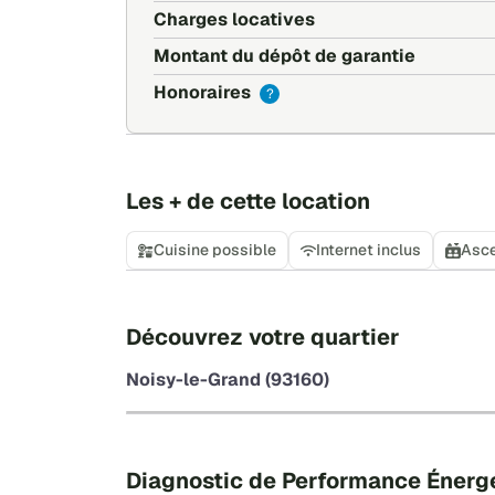
selon modalités)
Charges locatives
? Profil recherché :
Montant du dépôt de garantie
• Étudiant(e) ou personne active, non-fumeur
Honoraires
?
• Respectueux(se) et soucieux(se) du bien-êtr
? Conditions :
• Dépôt de garantie exigé
• Garant ou garantie financière demandée
Les + de cette location
? La chambre est disponible immédiatement. 
Cuisine possible
Internet inclus
Asc
(étudiant ou salarié), votre date d'entrée souh
pour organiser une visite.
Opportunité rare : logement neuf, sécurisé et
Découvrez votre quartier
Noisy-le-Grand (93160)
Diagnostic de Performance Énerg