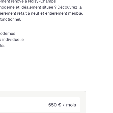
rement rénové à Noisy-Champs
moderne et idéalement située ? Découvrez la
èrement refait à neuf et entièrement meublé,
fonctionnel.
modernes
 individuelle
lés
oisy-Champs
erces et bassins d'emploi
a chambre
550 € / mois
ge, internet et entretien des parties communes