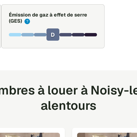
Émission de gaz à effet de serre
(GES)
?
D
bres à louer à Noisy-l
alentours