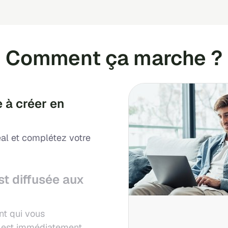
Comment ça marche ?
 à créer en
al et complétez votre
st diffusée aux
nt qui vous
ui est immédiatement