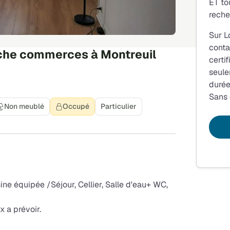
ET to
reche
Sur L
conta
che commerces à Montreuil
certi
seule
durée
Sans
Non meublé
Occupé
Particulier
ne équipée /Séjour, Cellier, Salle d'eau+ WC,
x a prévoir.