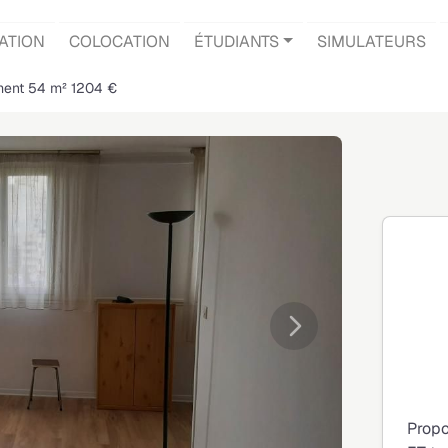
ATION
COLOCATION
ÉTUDIANTS
SIMULATEURS
ment 54 m² 1204 €
Suivante
Propo