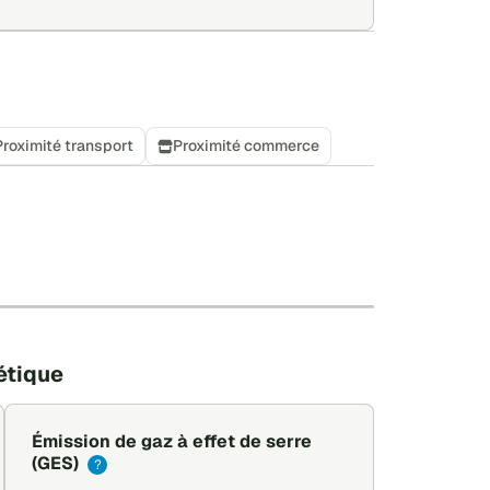
Proximité transport
Proximité commerce
+
−
Leaflet
|
©
OpenStreetMap
étique
Émission de gaz à effet de serre
(GES)
?