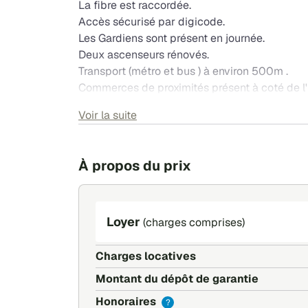
La fibre est raccordée.
Accès sécurisé par digicode.
Les Gardiens sont présent en journée.
Deux ascenseurs rénovés.
Transport (métro et bus ) à environ 500m .
Commerces de proximités présent à coté de l
Ecole et centre commercial dan un rayon de 
Voir la suite
À propos du prix
Loyer
(charges comprises)
Charges locatives
Montant du dépôt de garantie
Honoraires
?