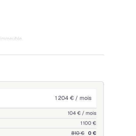
'immeuble.
1km.
1 204 € / mois
104 € / mois
1 100 €
810 €
0 €