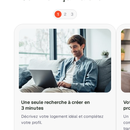
1
2
3
Une seule recherche à créer en
Vo
3 minutes
pr
Décrivez votre logement idéal et complétez
Un 
votre profil.
cor
tra