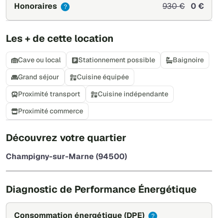
Honoraires
930 €
0 €
?
Les + de cette location
Cave ou local
Stationnement possible
Baignoire
Grand séjour
Cuisine équipée
Proximité transport
Cuisine indépendante
Proximité commerce
+
Découvrez votre quartier
−
Champigny-sur-Marne (94500)
Leaflet
|
©
OpenStreetMap
Diagnostic de Performance Énergétique
Consommation énergétique
(DPE)
?