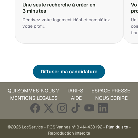
Une seule recherche à créer en
Vo
3 minutes
pr
Décrivez votre logement idéal et complétez
Un 
votre profil.
cor
tra
Diffuser ma candidature
QUI SOMMES-NOUS ?
TARIFS
ESPACE PRESSE
MENTIONS LÉGALES
AIDE
NOUS ÉCRIRE
©2026 LocService - RCS Vannes n° B 414 438 192 -
Plan du site
-
Reproduction interdite