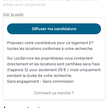
entrée avec rangements.
Le tout est entièrement meublé et prêt à vivre.
Voir la suite
Vous profiterez également d'un balcon, idéal pour les
beaux jours, ainsi que d'une place de parking dans un box
Diffuser ma candidature
privatif sécurisé, au sein du parking de l'immeuble.
Résidence récente avec ascenseur. Appartement
Proposez votre candidature pour ce logement ET
ensoleillé toute la journée.
toutes les locations conformes à votre recherche.
Les + :
Sur LocService les propriétaires vous contactent
* Très lumineux ??
directement et les locations sont certifiées sans frais
* Quartier récent et agréable
d'agence 😉 pour seulement 29 € / mois uniquement
* Meublé
pendant la durée de votre recherche.
* Balcon
Sans engagement - Sans commission
* Parking en box sécurisé
* Ascenseur
Comment ça marche ?