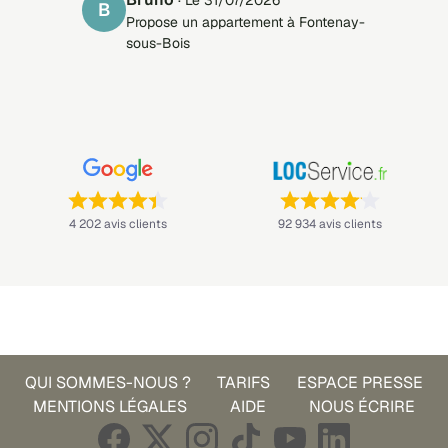
B
Propose un appartement à Fontenay-
sous-Bois
Note : 4,4 sur 5 —
Note : 4,1 sur 5 —
4 202 avis clients
92 934 avis clients
QUI SOMMES-NOUS ?
TARIFS
ESPACE PRESSE
MENTIONS LÉGALES
AIDE
NOUS ÉCRIRE