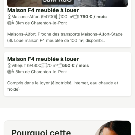
Maison F4 meublée à louer
Maisons-Alfort (94700)
100 m²
1 750 € / mois
À 3km de Charenton-le-Pont
Maisons-Alfort. Proche des transports Maisons-Alfort-Stade
(8). Loue maison F4 meublée de 100 m², disponibl…
Maison F4 meublée à louer
Loué
Villejuif (94800)
70 m²
550 € / mois
À 5km de Charenton-le-Pont
Compris dans le loyer (électricité, internet, eau chaude et
froide)
Pourquoi cette