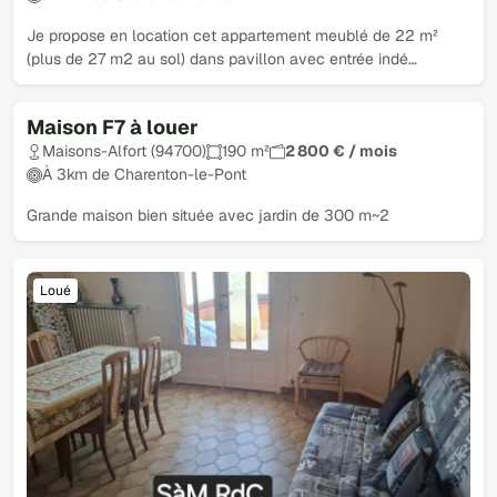
Je propose en location cet appartement meublé de 22 m²
(plus de 27 m2 au sol) dans pavillon avec entrée indé…
Maison F7 à louer
Loué
Maisons-Alfort (94700)
190 m²
2 800 € / mois
À 3km de Charenton-le-Pont
Grande maison bien située avec jardin de 300 m~2
Loué