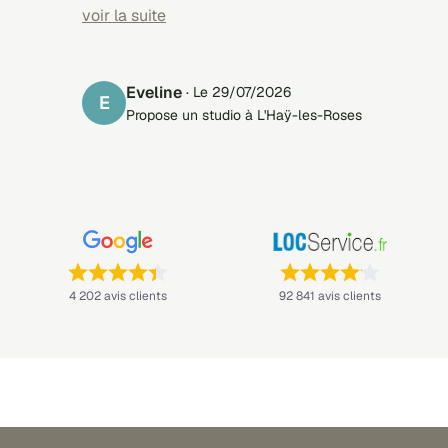
trouvé des locataires sérieux.
voir la suite
Eveline
· Le 29/07/2026
E
Propose un studio à L'Haÿ-les-Roses
Note : 4,4 sur 5 —
Note : 4,1 sur 5 —
4 202 avis clients
92 841 avis clients