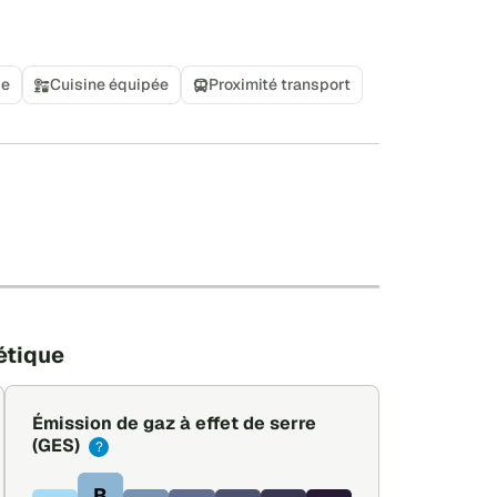
se
Cuisine équipée
Proximité transport
+
−
Leaflet
|
©
OpenStreetMap
étique
Émission de gaz à effet de serre
(GES)
?
B