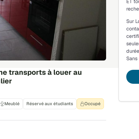
ET to
reche
Sur L
conta
certi
seule
durée
Sans
e transports à louer au
lier
Meublé
Réservé aux étudiants
Occupé