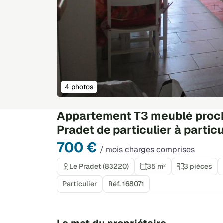
4 photos
Appartement T3 meublé proch
Pradet de particulier à particu
700 €
/ mois charges comprises
Le Pradet (83220)
35 m²
3 pièces
Particulier
Réf. 168071