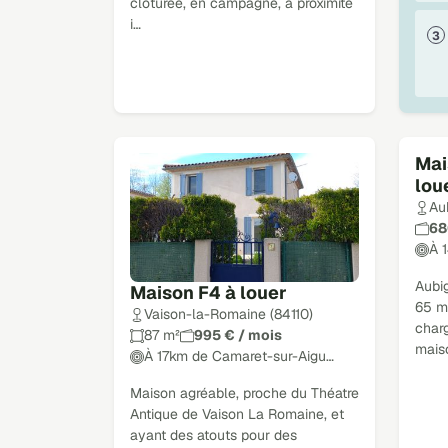
clôturée, en campagne, a proximité
i…
Mai
lou
Au
68
À 
Aubi
Maison F4 à louer
65 m
Vaison-la-Romaine (84110)
charg
87 m²
995 € / mois
mais
À 17km de Camaret-sur-Aigu…
Maison agréable, proche du Théatre
Antique de Vaison La Romaine, et
ayant des atouts pour des