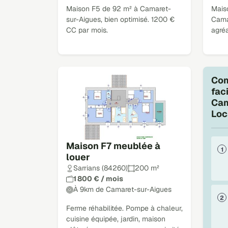
Maison F5 de 92 m² à Camaret-
Mais
sur-Aigues, bien optimisé. 1200 €
Cama
CC par mois.
agréa
Com
fac
Cam
Loc
Maison F7 meublée à
louer
Sarrians (84260)
200 m²
1 800 € / mois
À 9km de Camaret-sur-Aigues
Ferme réhabilitée. Pompe à chaleur,
cuisine équipée, jardin, maison