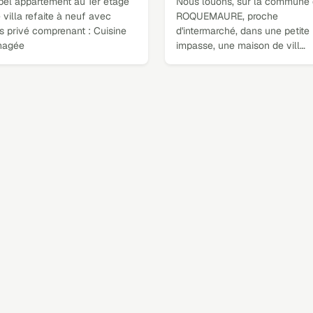
 bel appartement au 1er etage
Nous louons, sur la commune
 villa refaite à neuf avec
ROQUEMAURE, proche
s privé comprenant : Cuisine
d'intermarché, dans une petite
nagée
impasse, une maison de vill…