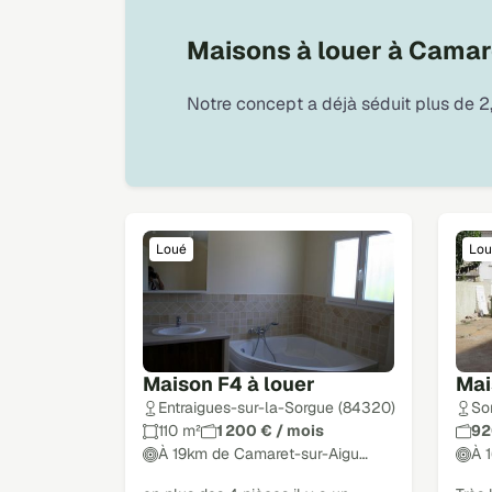
Maisons à louer à Camar
Notre concept a déjà séduit plus de 2,
Loué
Lou
Maison F4 à louer
Mai
Entraigues-sur-la-Sorgue (84320)
So
110 m²
1 200 € / mois
92
À 19km de Camaret-sur-Aigu…
À 