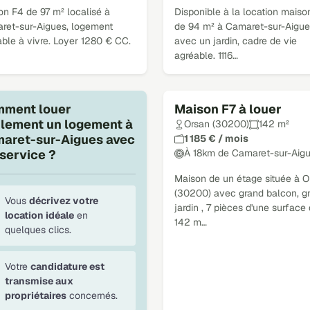
on F4 de 97 m² localisé à
Disponible à la location maiso
ret-sur-Aigues, logement
de 94 m² à Camaret-sur-Aigue
ble à vivre. Loyer 1280 € CC.
avec un jardin, cadre de vie
agréable. 1116…
ment louer
Maison F7 à louer
ilement un logement à
Orsan (30200)
142 m²
aret-sur-Aigues avec
1 185 € / mois
service ?
À 18km de Camaret-sur-Aig
Maison de un étage située à O
(30200) avec grand balcon, g
Vous
décrivez votre
jardin , 7 pièces d'une surface
location idéale
en
142 m…
quelques clics.
Votre
candidature est
transmise aux
propriétaires
concernés.