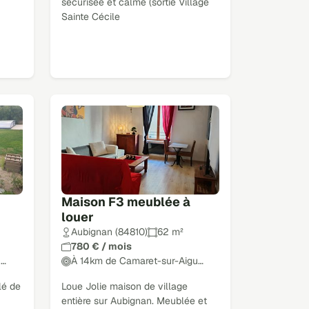
sécurisée et calme (sortie Village
Sainte Cécile
Maison F3 meublée à
louer
Aubignan (84810)
62 m²
780 € / mois
u…
À 14km de Camaret-sur-Aigu…
lé de
Loue Jolie maison de village
entière sur Aubignan. Meublée et