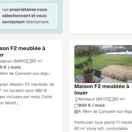
Les
propriétaires vous
sélectionnent et vous
contactent
directement.
son F2 meublée à
er
bignan (84810)
65 m²
0 € / mois
14km de Camaret-sur-Aigu…
gnan. Maison F2 meublée, de
Maison F2 meublée à
², en location pour 680 €
louer
es incluses par mois. Cette
Monteux (84170)
60 m²
on bénéf…
900 € / mois
À 16km de Camaret-sur-Aig
Particulier loue grand T1 meub
60 m² style loft, confortable,