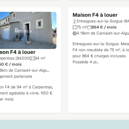
Maison F4 à louer
Loué
Entraigues-sur-la-Sorgue (
75 m²
864 € / mois
À 19km de Camaret-sur-Aig
Entraigues-sur-la-Sorgue. Mai
F4 non meublée de 75 m², à l
son F4 à louer
pour 864 € charges incluses.
rpentras (84200)
94 m²
Possède 4 pi…
150 € / mois
18km de Camaret-sur-Aigu…
gement partenaire
on F4 de 94 m² à Carpentras,
ent agréable à vivre. 1150 €
ar mois.