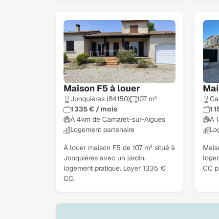
Maison F5 à louer
Mai
Jonquières (84150)
107 m²
Ca
1 335 € / mois
1 
À 4km de Camaret-sur-Aigues
À 
Logement partenaire
Lo
À louer maison F5 de 107 m² situé à
Mais
Jonquières avec un jardin,
logem
logement pratique. Loyer 1335 €
CC p
CC.