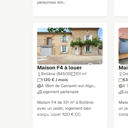
personnes retr…
Maison F4 à louer
Mai
Bollène (84500)
101 m²
Or
1 120 € / mois
53
À 18km de Camaret-sur-Aigu…
À 
Logement partenaire
Lo
Maison F4 de 101 m² à Bollène
Mais
avec un jardin, logement bien
un ja
conçu. Loyer 1120 € CC.
comp