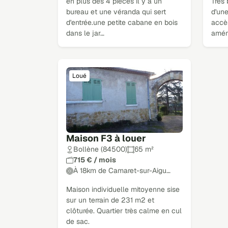
en plus des 4 pièces il y a un
Très
bureau et une véranda qui sert
d'une
d'entrée.une petite cabane en bois
accè
dans le jar…
amé
Loué
Maison F3 à louer
Bollène (84500)
65 m²
715 € / mois
À 18km de Camaret-sur-Aigu…
Maison individuelle mitoyenne sise
sur un terrain de 231 m2 et
clôturée. Quartier très calme en cul
de sac.