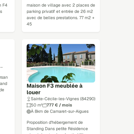
n F4
maison de village avec 2 places de
s
parking privatif et entrée de 26 m2
avec de belles prestations. 77 m2 +
45
u…
rsan
rand
Maison F3 meublée à
 de
louer
Sainte-Cécile-les-Vignes (84290)
50 m²
777 € / mois
À 8km de Camaret-sur-Aigues
Proposition d'hébergement de
Standing Dans petite Résidence