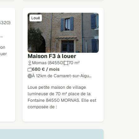
Loué
84320)
u…
son
ouer
Maison F3 à louer
Mornas (84550)
70 m²
680 € / mois
À 12km de Camaret-sur-Aigu…
Loue petite maison de village
lumineuse de 70 m² place de la
Fontaine 84550 MORNAS. Elle est
composée de :