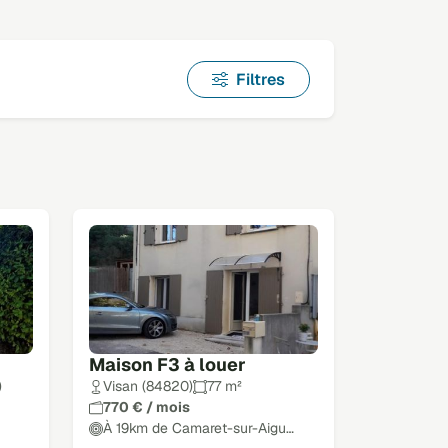
Filtres
Maison F3 à louer
)
Visan (84820)
77 m²
770 € / mois
À 19km de Camaret-sur-Aigu…