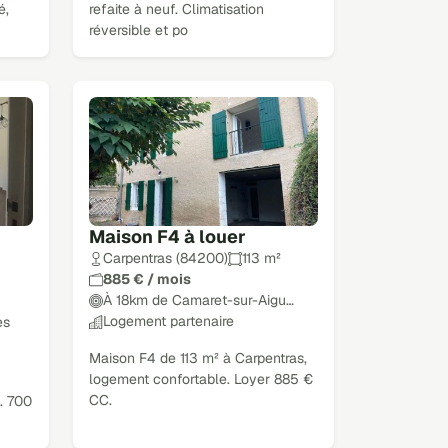
é,
refaite à neuf. Climatisation
réversible et po
Maison F4 à louer
Carpentras (84200)
113 m²
885 € / mois
À 18km de Camaret-sur-Aigu…
Logement partenaire
es
Maison F4 de 113 m² à Carpentras,
logement confortable. Loyer 885 €
CC.
. 700