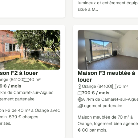
lumineux et entièrement équip
situé à M…
son F2 à louer
Maison F3 meublée à
louer
ange (84100)
40 m²
9 € / mois
Orange (84100)
70 m²
7km de Camaret-sur-Aigues
700 € / mois
gement partenaire
À 7km de Camaret-sur-Aigu
Logement partenaire
on F2 de 40 m² à Orange avec
rdin. 539 € charges
Maison meublée de 70 m² à
rises.
Orange, logement bien agencé
€ CC par mois.