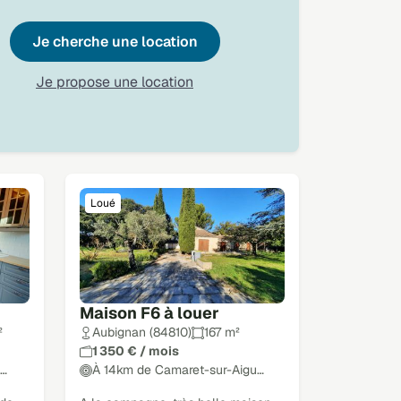
Je cherche une location
Je propose une location
Loué
Maison F6 à louer
²
Aubignan (84810)
167 m²
1 350 € / mois
u…
À 14km de Camaret-sur-Aigu…