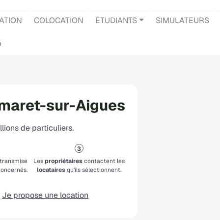
ATION
COLOCATION
ÉTUDIANTS
SIMULATEURS
n
amaret-sur-Aigues
lions de particuliers.
 transmise
Les
propriétaires
contactent les
oncernés.
locataires
qu'ils sélectionnent.
Je propose une location