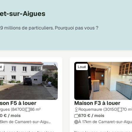
et-sur-Aigues
9 millions de particuliers. Pourquoi pas vous ?
é
Loué
son F5 à louer
Maison F3 à louer
rgues (84700)
86 m²
Roquemaure (30150)
70 m
0 € / mois
670 € / mois
16km de Camaret-sur-Aigu…
À 17km de Camaret-sur-Aig