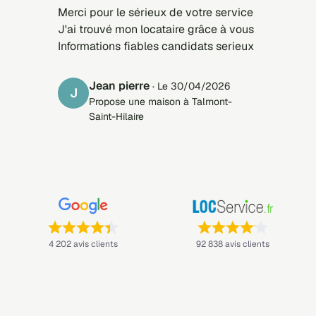
Merci pour le sérieux de votre service
J'ai trouvé mon locataire grâce à vous
Informations fiables candidats serieux
jean pierre
· Le 30/04/2026
J
Propose une maison à Talmont-
Saint-Hilaire
Note : 4,4 sur 5 —
Note : 4,1 sur 5 —
4 202 avis clients
92 838 avis clients