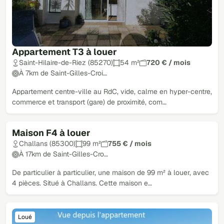
Appartement T3 à louer
Saint-Hilaire-de-Riez (85270)
54 m²
720 € / mois
À 7km de Saint-Gilles-Croi…
Appartement centre-ville au RdC, vide, calme en hyper-centre,
commerce et transport (gare) de proximité, com…
Maison F4 à louer
Loué
Challans (85300)
99 m²
755 € / mois
À 17km de Saint-Gilles-Cro…
De particulier à particulier, une maison de 99 m² à louer, avec
4 pièces. Situé à Challans. Cette maison e…
Loué