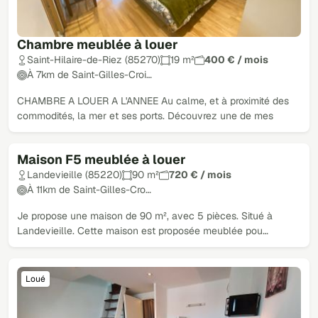
Chambre meublée à louer
Saint-Hilaire-de-Riez (85270)
19 m²
400 € / mois
À 7km de Saint-Gilles-Croi…
CHAMBRE A LOUER A L'ANNEE Au calme, et à proximité des
commodités, la mer et ses ports. Découvrez une de mes
Maison F5 meublée à louer
Loué
Landevieille (85220)
90 m²
720 € / mois
À 11km de Saint-Gilles-Cro…
Je propose une maison de 90 m², avec 5 pièces. Situé à
Landevieille. Cette maison est proposée meublée pou…
Loué