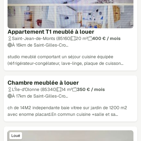
Appartement T1 meublé à louer
Saint-Jean-de-Monts (85160)
20 m²
400 € / mois
À 16km de Saint-Gilles-Cro…
studio meublé comportant un séjour cuisine équipée
(réfrigérateur-congélateur, lave-linge, plaque de cuisson…
Chambre meublée à louer
Loué
L'Île-d'Olonne (85340)
14 m²
350 € / mois
À 17km de Saint-Gilles-Cro…
ch de 14M2 independante baie vitree sur jardin de 1200 m2
avec enorme placard.En commun cuisine +salle et sa…
Loué