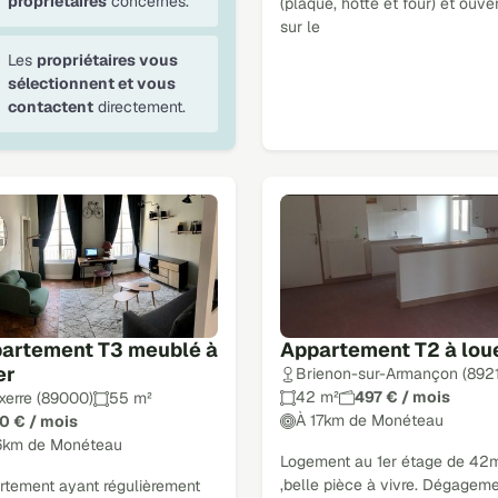
propriétaires
concernés.
(plaque, hotte et four) et ouve
sur le
Les
propriétaires vous
sélectionnent et vous
contactent
directement.
artement T3 meublé à
Appartement T2 à lou
er
Brienon-sur-Armançon (892
42 m²
497 € / mois
xerre (89000)
55 m²
À 17km de Monéteau
0 € / mois
6km de Monéteau
Logement au 1er étage de 42
,belle pièce à vivre. Dégagem
rtement ayant régulièrement