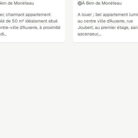
6km de Monéteau
À 6km de Monéteau
uer, charmant appartement
A louer ; bel appartement lum
lé de 50 m² idéalement situé
au centre ville d'Auxerre, rue
ntre-ville d'Auxerre, à proximité
Joubert, au premier étage, san
di…
ascenseur,…