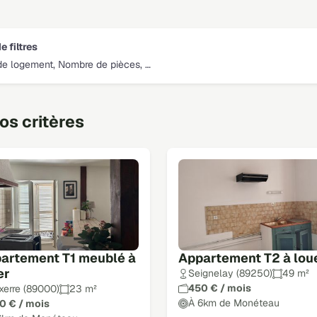
e filtres
de logement, Nombre de pièces, …
s critères
artement T1 meublé à
Appartement T2 à lou
er
Seignelay (89250)
49 m²
450 € / mois
xerre (89000)
23 m²
À 6km de Monéteau
0 € / mois