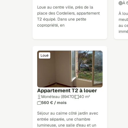
À 
Loue au centre ville, près de la
place des Cordeliers, appartement
À lo
T2 équipé. Dans une petite
meub
copropriété, en
au ce
immé
Loué
Appartement T2 à louer
Monéteau (89470)
40 m²
560 € / mois
Séjour au calme côté jardin avec
entrée séparée, une chambre
lumineuse, une salle d'eau et un