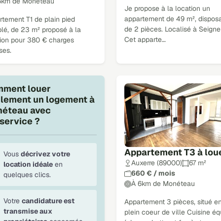
6km de Monéteau
Je propose à la location un
appartement de 49 m², dispos
rtement T1 de plain pied
de 2 pièces. Localisé à Seigne
lé, de 23 m² proposé à la
Cet apparte…
tion pour 380 € charges
ses.
ment louer
ilement un logement à
éteau avec
service ?
Appartement T3 à lou
Vous
décrivez votre
Auxerre (89000)
67 m²
location idéale
en
660 € / mois
quelques clics.
À 6km de Monéteau
Votre
candidature est
Appartement 3 pièces, situé e
transmise aux
plein coeur de ville Cuisine é