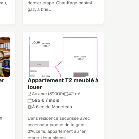
eau,
dernier étage. Chauffage central
gaz, à brie…
Loué
er
Appartement T2 meublé à
louer
Auxerre (89000)
42 m²
595 € / mois
À 6km de Monéteau
re
Dans résidence sécurisée avec
ascenseur proche de la gare
d'Auxerre, appartement au 1er
étage, deux pièces,…