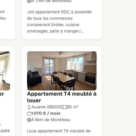
À 17km de Monéteau
ant
Joli appartement RDC à proximité
lay.
de tous les commerces
comprenant Entrée, cuisine
aménagée, salle à manger/…
er
Appartement T4 meublé à
louer
Auxerre (89000)
85 m²
1 070 € / mois
À 6km de Monéteau
n
quipée
Loue appartement T4 meublé de