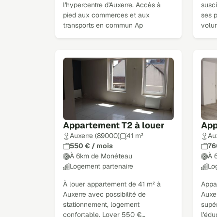
l'hypercentre d'Auxerre. Accès à
susc
pied aux commerces et aux
ses p
transports en commun Ap
volu
Appartement T2 à louer
App
Auxerre (89000)
41 m²
Au
550 € / mois
76
À 6km de Monéteau
À 
Logement partenaire
Lo
À louer appartement de 41 m² à
Appa
Auxerre avec possibilité de
Auxe
stationnement, logement
supér
confortable. Loyer 550 €…
l'édu