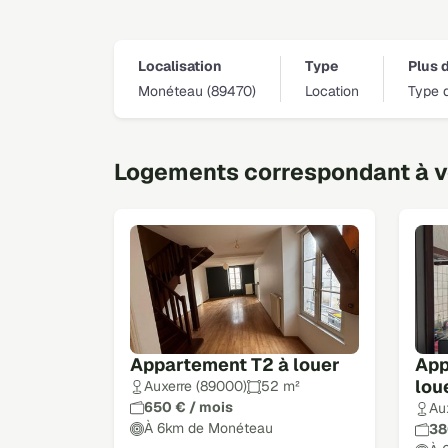
Localisation
Type
Plus d
Monéteau (89470)
Location
Type 
Logements correspondant à vo
Appartement T2 à louer
App
lou
Auxerre (89000)
52 m²
650 € / mois
Au
À 6km de Monéteau
38