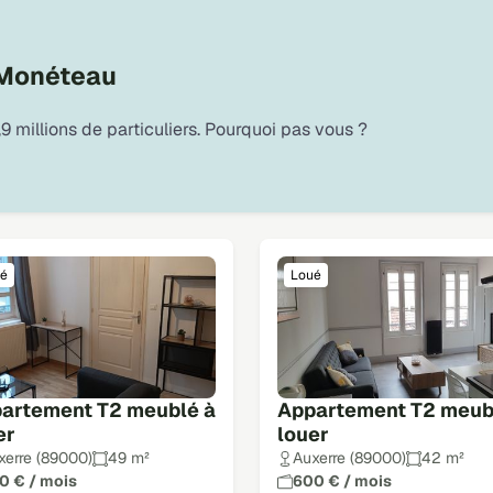
 Monéteau
9 millions de particuliers. Pourquoi pas vous ?
é
Loué
artement T2 meublé à
Appartement T2 meub
er
louer
xerre (89000)
49 m²
Auxerre (89000)
42 m²
0 € / mois
600 € / mois