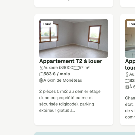
Loué
Lou
Appartement T2 à louer
App
lou
Auxerre (89000)
57 m²
583 € / mois
Au
À 6km de Monéteau
83
À 
2 pièces 57m2 au dernier étage
d'une co-propriété calme et
Char
sécurisée (digicode). parking
état,
extérieur gratuit a…
de vi
comm