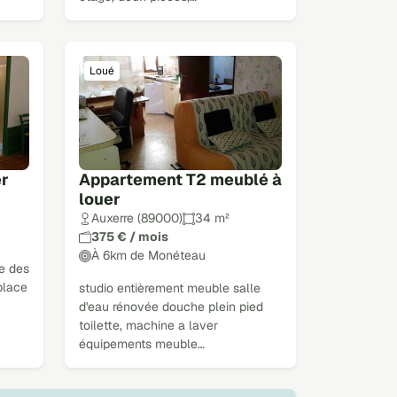
Loué
er
Appartement T2 meublé à
louer
Auxerre (89000)
34 m²
375 € / mois
À 6km de Monéteau
ce des
place
studio entièrement meuble salle
d'eau rénovée douche plein pied
toilette, machine a laver
équipements meuble…