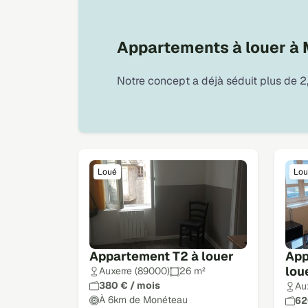
Appartements à louer à
Notre concept a déjà séduit plus de 2,
Loué
Lou
Appartement T2 à louer
App
lou
Auxerre (89000)
26 m²
380 € / mois
Au
À 6km de Monéteau
62