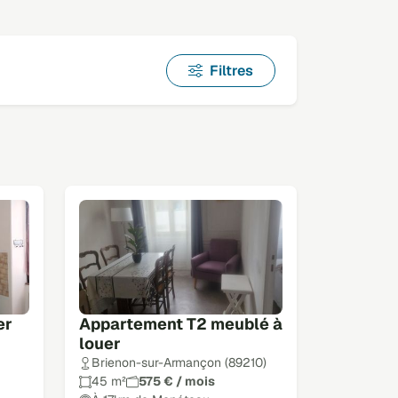
Filtres
er
Appartement T2 meublé à
louer
Brienon-sur-Armançon (89210)
45 m²
575 € / mois