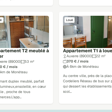
é
Loué
artement T2 meublé à
Appartement T1 à lou
er
Auxerre (89000)
22 m²
370 € / mois
xerre (89000)
53 m²
À 6km de Monéteau
0 € / mois
6km de Monéteau
Au centre ville, près de la pla
Cordeliers Réseau de bus sur 
mant duplex meublé, parfait
qui dessert les établissements
 lumineux,ensoleillé, en cœur
scol…
lle , proche de tous
erces.L'app…