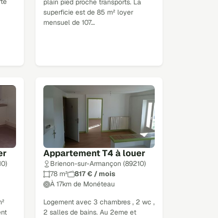
rte
plain pied proche transports. La
superficie est de 85 m² loyer
mensuel de 107…
er
Appartement T4 à louer
10)
Brienon-sur-Armançon (89210)
78 m²
817 € / mois
À 17km de Monéteau
m²
Logement avec 3 chambres , 2 wc ,
ent
2 salles de bains. Au 2eme et