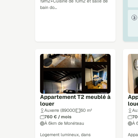
19m2+Cuisine de 10m2 et salle de
bain do…
Appartement T2 meublé à
App
louer
lou
Auxerre (89000)
60 m²
Au
760 € / mois
70
À 6km de Monéteau
À 
Logement lumineux, dans
Appa