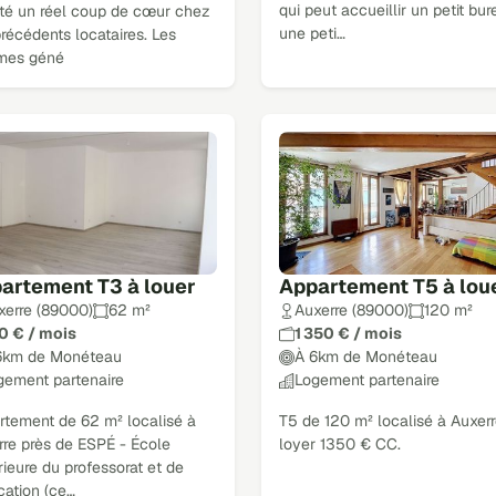
qui peut accueillir un petit bur
ité un réel coup de cœur chez
une peti…
récédents locataires. Les
mes géné
artement T3 à louer
Appartement T5 à lou
xerre (89000)
62 m²
Auxerre (89000)
120 m²
0 € / mois
1 350 € / mois
6km de Monéteau
À 6km de Monéteau
gement partenaire
Logement partenaire
rtement de 62 m² localisé à
T5 de 120 m² localisé à Auxer
rre près de ESPÉ - École
loyer 1350 € CC.
ieure du professorat et de
cation (ce…