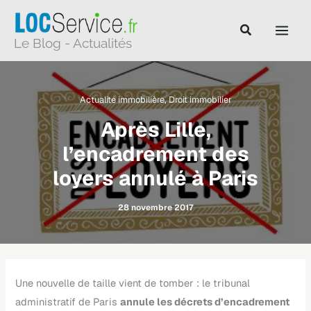
Aller
au
Le Blog - Actualités
contenu
Actualité immobilière
,
Droit immobilier
Après Lille,
l’encadrement des
loyers annulé à Paris
28 novembre 2017
Une nouvelle de taille vient de tomber : le tribunal
administratif de Paris
annule les décrets d’encadrement