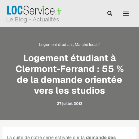
Aller
au
Le Blog - Actualités
contenu
Logement étudiant
,
Marché locatif
Logement étudiant à
Clermont-Ferrand : 55 %
de la demande orientée
vers les studios
27 juillet 2013
La suite de notre série estivale sur la
demande des