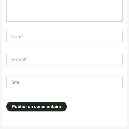
Nom*
E-
mail*
Site