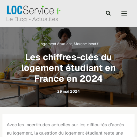
Aller
au
Le Blog - Actualités
contenu
Logement étudiant
,
Marché locatif
Les chiffres-clés du
logement étudiant en
France en 2024
29 mai 2024
Avec les incertitudes actuelles sur les difficultés d’accès
au logement, la question du logement étudiant reste une