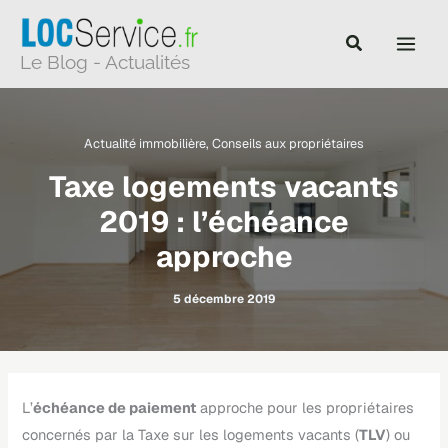
Aller
au
Le Blog - Actualités
contenu
Actualité immobilière
,
Conseils aux propriétaires
Taxe logements vacants
2019 : l’échéance
approche
5 décembre 2019
L’
échéance de paiement
approche pour les propriétaires
concernés par la Taxe sur les logements vacants (
TLV
) ou