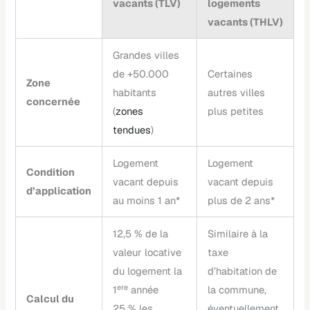
vacants (TLV)
logements
vacants (THLV)
Grandes villes
de +50.000
Certaines
Zone
habitants
autres villes
concernée
(
zones
plus petites
tendues
)
Logement
Logement
Condition
vacant depuis
vacant depuis
d’application
au moins 1 an*
plus de 2 ans*
12,5
% de la
Similaire à la
valeur locative
taxe
du logement la
d’habitation de
e
re
1
année
la commune,
Calcul du
25 %
les
éventuellement