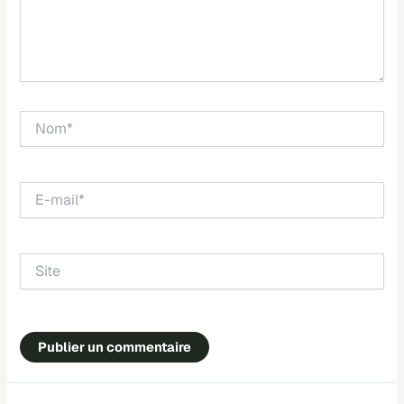
Nom*
E-
mail*
Site