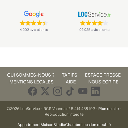
Note : 4,4 sur 5 —
Note : 4,1 sur 5 —
4 202 avis clients
92 925 avis clients
QUI SOMMES-NOUS ?
TARIFS
ESPACE PRESSE
MENTIONS LÉGALES
AIDE
NOUS ÉCRIRE
©2026 LocService - RCS Vannes n° B 414 438 192 -
Plan du site
-
Reproduction interdite
Appartement
Maison
Studio
Chambre
Location meublé