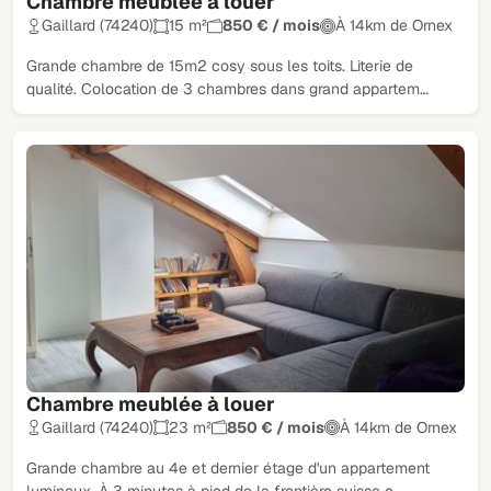
Chambre meublée à louer
Gaillard (74240)
15 m²
850 € / mois
À 14km de Ornex
Grande chambre de 15m2 cosy sous les toits. Literie de
qualité. Colocation de 3 chambres dans grand appartem…
Chambre meublée à louer
Gaillard (74240)
23 m²
850 € / mois
À 14km de Ornex
Grande chambre au 4e et dernier étage d'un appartement
lumineux. À 3 minutes à pied de la frontière suisse e…