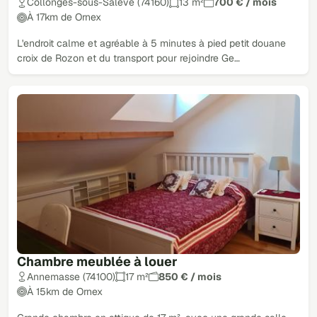
Collonges-sous-Salève (74160)
13 m²
700 € / mois
À 17km de Ornex
L'endroit calme et agréable à 5 minutes à pied petit douane
croix de Rozon et du transport pour rejoindre Ge…
Chambre meublée à louer
Annemasse (74100)
17 m²
850 € / mois
À 15km de Ornex