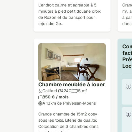
L'endroit calme et agréable à 5
Gran
minutes à pied petit douane croix
m², 
de Rozon et du transport pour
à par
rejoindre Ge…
dans
Com
fac
Pré
Loc
Chambre meublée à louer
Gaillard (74240)
15 m²
850 € / mois
À 13km de Prévessin-Moëns
Grande chambre de 15m2 cosy
sous les toits. Literie de qualité.
Colocation de 3 chambres dans