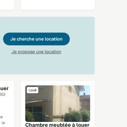
Je cherche une location
Je propose une location
ouer
Loué
60)
ne
 le
Chambre meublée à louer