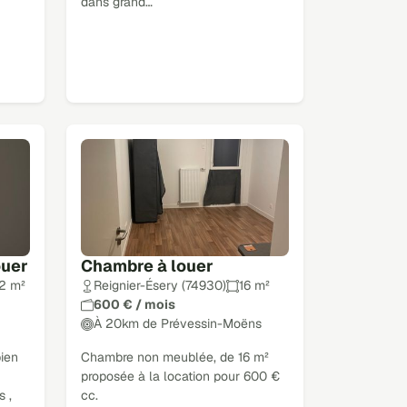
dans grand…
ouer
Chambre à louer
2 m²
Reignier-Ésery (74930)
16 m²
600 € / mois
À 20km de Prévessin-Moëns
bien
Chambre non meublée, de 16 m²
proposée à la location pour 600 €
 ,
cc.