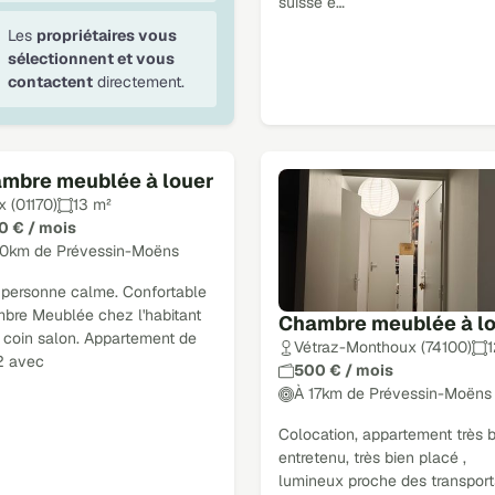
suisse e…
Les
propriétaires vous
sélectionnent et vous
contactent
directement.
mbre meublée à louer
x (01170)
13 m²
0 € / mois
10km de Prévessin-Moëns
 personne calme. Confortable
bre Meublée chez l'habitant
Chambre meublée à l
 coin salon. Appartement de
Vétraz-Monthoux (74100)
1
 avec
500 € / mois
À 17km de Prévessin-Moëns
Colocation, appartement très 
entretenu, très bien placé ,
lumineux proche des transports