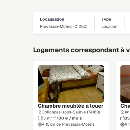
Localisation
Type
Prévessin-Moëns (01280)
Location
Logements correspondant à vo
Chambre meublée à louer
Cha
Collonges-sous-Salève (74160)
An
13 m²
700 € / mois
85
À 15km de Prévessin-Moëns
À 