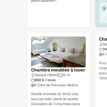
grand appartem…
Cha
Ge
75
À 
Pour
Cham
Chambre meublée à louer
avec
Gaillard (74240)
15 m²
70m2
850 € / mois
À 13km de Prévessin-Moëns
Grande chambre de 15m2 cosy
sous les toits. Literie de qualité.
Colocation de 3 chambres dans