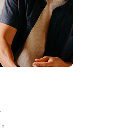
-
in-