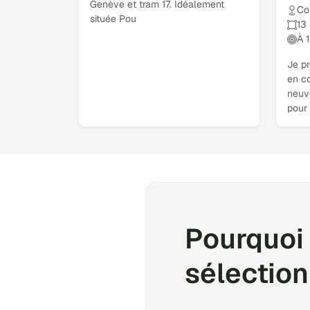
Genève et tram 17. Idéalement
Co
située Pou
13
À 
Je p
en c
neuve
pour 
Pourquoi 
sélection