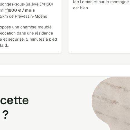
lac Leman et sur la montagne e
llonges-sous-Salève (74160)
est bien…
 m²
800 € / mois
15km de Prévessin-Moëns
ropose une chambre meublé
olocation dans une résidence
 et sécurisé. 5 minutes à pied
la d…
cette
 ?