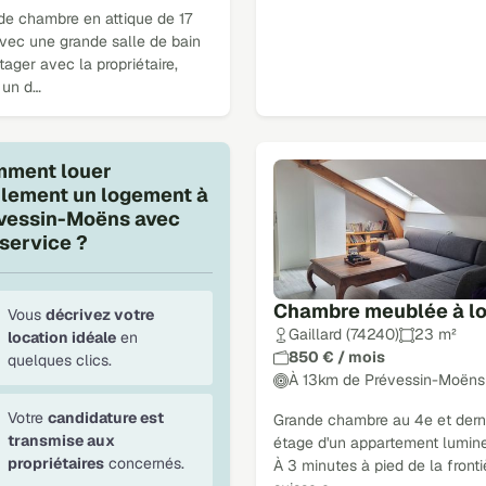
de chambre en attique de 17
avec une grande salle de bain
tager avec la propriétaire,
 un d…
ment louer
ilement un logement à
vessin-Moëns avec
service ?
Chambre meublée à l
Vous
décrivez votre
Gaillard (74240)
23 m²
location idéale
en
850 € / mois
quelques clics.
À 13km de Prévessin-Moëns
Votre
candidature est
Grande chambre au 4e et dern
transmise aux
étage d'un appartement lumin
propriétaires
concernés.
À 3 minutes à pied de la fronti