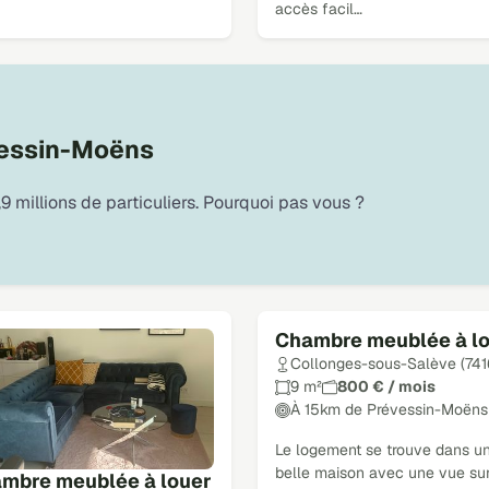
accès facil…
vessin-Moëns
9 millions de particuliers. Pourquoi pas vous ?
Chambre meublée à l
Loué
Collonges-sous-Salève (741
9 m²
800 € / mois
À 15km de Prévessin-Moëns
Le logement se trouve dans u
belle maison avec une vue sur
mbre meublée à louer