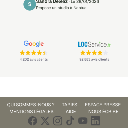
Sandra Deleaz
· Le 28/01/2026
S
Propose un studio à Nantua
Note : 4,4 sur 5 —
Note : 4,1 sur 5 —
4 202 avis clients
92 883 avis clients
QUI SOMMES-NOUS ?
TARIFS
ESPACE PRESSE
MENTIONS LÉGALES
AIDE
NOUS ÉCRIRE