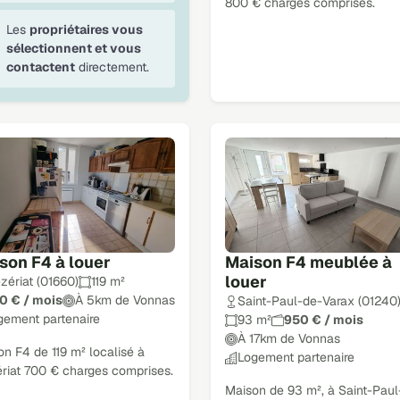
800 € charges comprises.
Les
propriétaires vous
sélectionnent et vous
contactent
directement.
son F4 à louer
Maison F4 meublée à
louer
zériat (01660)
119 m²
0 € / mois
À 5km de Vonnas
Saint-Paul-de-Varax (01240
gement partenaire
93 m²
950 € / mois
À 17km de Vonnas
n F4 de 119 m² localisé à
Logement partenaire
riat 700 € charges comprises.
Maison de 93 m², à Saint-Paul