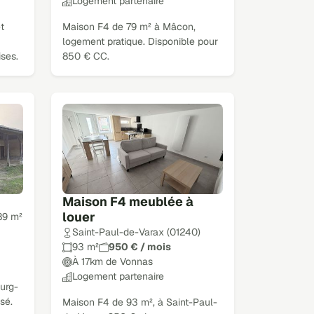
Logement partenaire
t
Maison F4 de 79 m² à Mâcon,
logement pratique. Disponible pour
ses.
850 € CC.
Maison F4 meublée à
louer
89 m²
Saint-Paul-de-Varax (01240)
93 m²
950 € / mois
À 17km de Vonnas
Logement partenaire
urg-
sé.
Maison F4 de 93 m², à Saint-Paul-