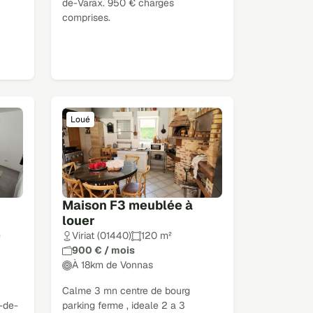
de-Varax. 950 € charges
comprises.
Loué
Maison F3 meublée à
louer
)
Viriat (01440)
120 m²
900 € / mois
À 18km de Vonnas
Calme 3 mn centre de bourg
-de-
parking ferme , ideale 2 a 3