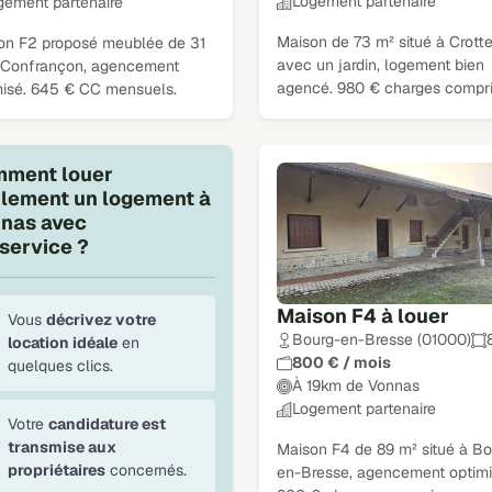
Logement partenaire
gement partenaire
Maison de 73 m² situé à Crotte
on F2 proposé meublée de 31
avec un jardin, logement bien
 Confrançon, agencement
agencé. 980 € charges compri
misé. 645 € CC mensuels.
ment louer
ilement un logement à
nas avec
service ?
Maison F4 à louer
Vous
décrivez votre
Bourg-en-Bresse (01000)
location idéale
en
800 € / mois
quelques clics.
À 19km de Vonnas
Logement partenaire
Votre
candidature est
transmise aux
Maison F4 de 89 m² situé à Bo
propriétaires
concernés.
en-Bresse, agencement optimi