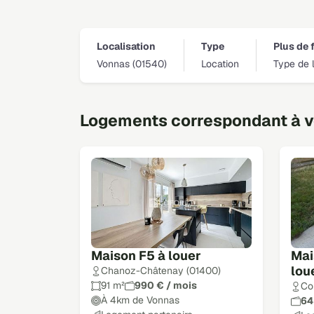
Localisation
Type
Plus de f
Vonnas (01540)
Location
Type de 
Logements correspondant à vo
Maison F5 à louer
Mai
lou
Chanoz-Châtenay (01400)
91 m²
990 € / mois
Co
À 4km de Vonnas
64