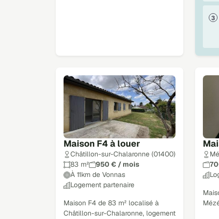
Maison F4 à louer
Mai
Châtillon-sur-Chalaronne (01400)
Mé
83 m²
950 € / mois
70
À 11km de Vonnas
Lo
Logement partenaire
Maiso
Maison F4 de 83 m² localisé à
Mézé
Châtillon-sur-Chalaronne, logement