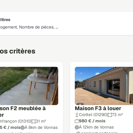
iltres
logement, Nombre de pièces, …
s critères
son F2 meublée à
Maison F3 à louer
er
Crottet (01290)
73 m²
980 € / mois
nfrançon (01310)
31 m²
À 12km de Vonnas
5 € / mois
À 8km de Vonnas