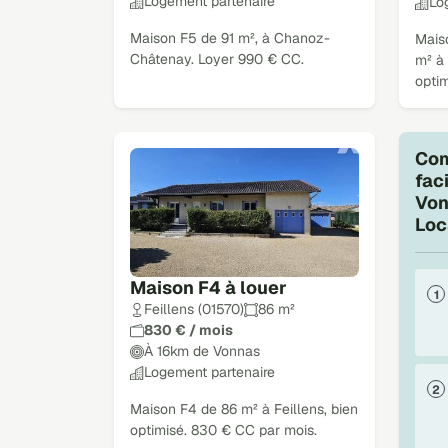
Logement partenaire
Lo
Maison F5 de 91 m², à Chanoz-
Mais
Châtenay. Loyer 990 € CC.
m² à
opti
Com
fac
Von
Loc
Maison F4 à louer
Feillens (01570)
86 m²
830 € / mois
À 16km de Vonnas
Logement partenaire
Maison F4 de 86 m² à Feillens, bien
optimisé. 830 € CC par mois.