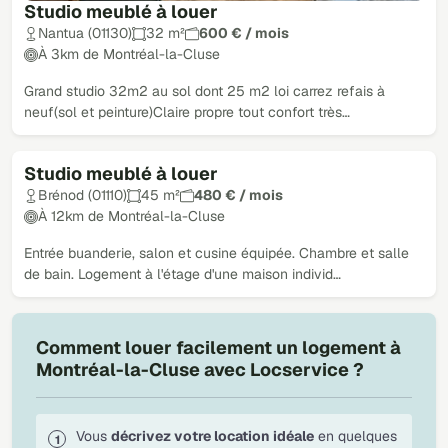
Studio meublé à louer
Nantua (01130)
32 m²
600 € / mois
À 3km de Montréal-la-Cluse
Grand studio 32m2 au sol dont 25 m2 loi carrez refais à
neuf(sol et peinture)Claire propre tout confort très…
Studio meublé à louer
Loué
Brénod (01110)
45 m²
480 € / mois
À 12km de Montréal-la-Cluse
Entrée buanderie, salon et cusine équipée. Chambre et salle
de bain. Logement à l'étage d'une maison individ…
Comment louer facilement un logement à
Montréal-la-Cluse avec Locservice ?
Vous
décrivez votre location idéale
en quelques