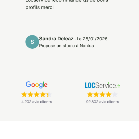
profils merci
Sandra Deleaz
· Le 28/01/2026
S
Propose un studio à Nantua
Note : 4,4 sur 5 —
Note : 4,1 sur 5 —
4 202 avis clients
92 802 avis clients