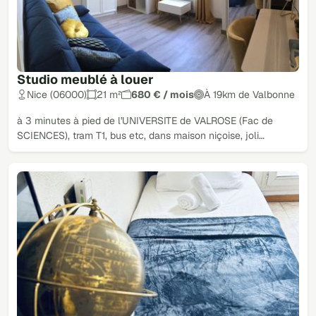
Studio meublé à louer
Nice (06000)
21 m²
680 € / mois
À 19km de Valbonne
à 3 minutes à pied de l'UNIVERSITE de VALROSE (Fac de
SCIENCES), tram T1, bus etc, dans maison niçoise, joli…