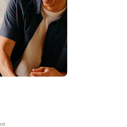
d
ard