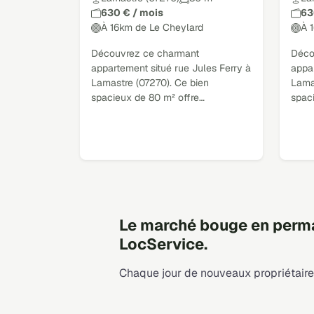
630 € / mois
63
À 16km de Le Cheylard
À 
Découvrez ce charmant
Déco
appartement situé rue Jules Ferry à
appar
Lamastre (07270). Ce bien
Lama
spacieux de 80 m² offre…
spac
Le marché bouge en perma
LocService.
Chaque jour de nouveaux propriétaires