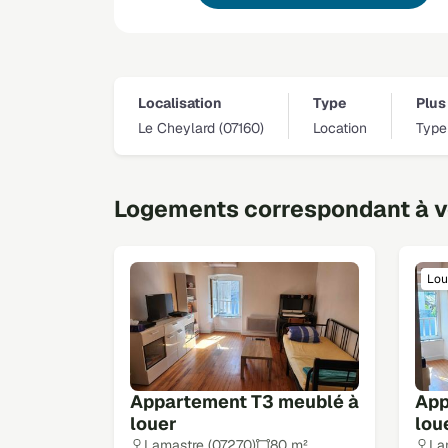
Localisation
Type
Plus 
Le Cheylard (07160)
Location
Type
Logements correspondant à vo
Lou
Appartement T3 meublé à
App
louer
lou
Lamastre (07270)
80 m²
La