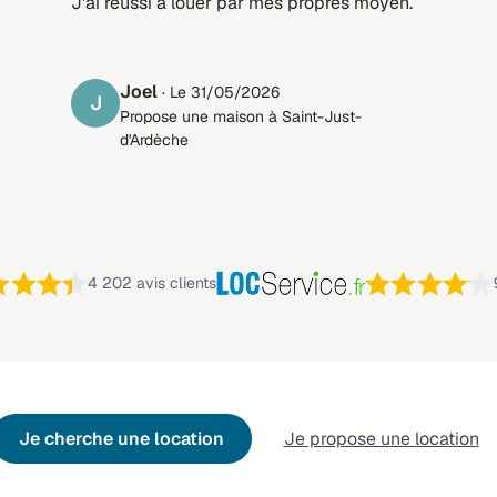
J'ai réussi a louer par mes propres moyen.
Joel
· Le 31/05/2026
J
Propose une maison à Saint-Just-
d'Ardèche
Note : 4,4 sur 5 —
4 202 avis clients
Je cherche une location
Je propose une location