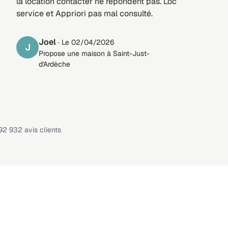
la location contacter ne répondent pas. Loc
service et Appriori pas mal consulté.
Joel
· Le 02/04/2026
J
Propose une maison à Saint-Just-
d'Ardèche
Note : 4,1 sur 5 —
92 932 avis clients