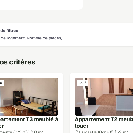
de filtres
 de logement, Nombre de pièces, …
s critères
é
Loué
artement T3 meublé à
Appartement T2 meub
er
louer
mastre (07270)
80 m²
Lamastre (07270)
52 m²