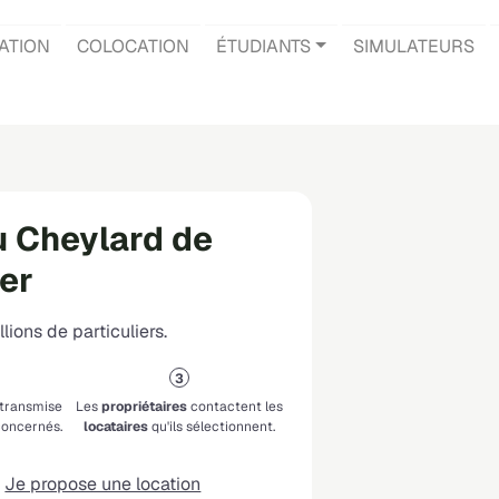
ATION
COLOCATION
ÉTUDIANTS
SIMULATEURS
u Cheylard de
ier
lions de particuliers.
 transmise
Les
propriétaires
contactent les
oncernés.
locataires
qu'ils sélectionnent.
Je propose une location