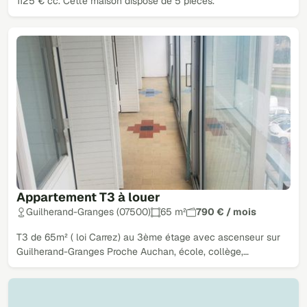
1125 € cc. Cette maison dispose de 5 pièces.
Appartement T3 à louer
Guilherand-Granges (07500)
65 m²
790 € / mois
T3 de 65m² ( loi Carrez) au 3ème étage avec ascenseur sur
Guilherand-Granges Proche Auchan, école, collège,…