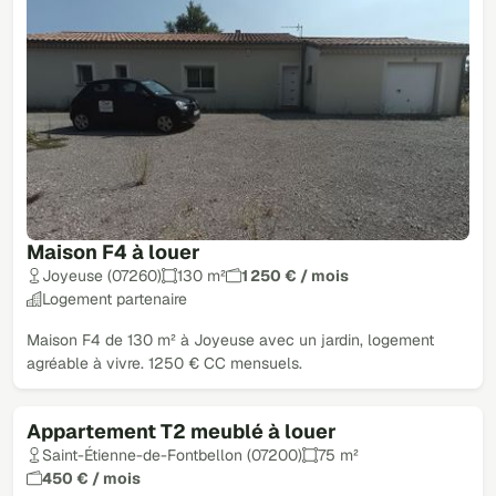
Maison F4 à louer
Joyeuse (07260)
130 m²
1 250 € / mois
Logement partenaire
Maison F4 de 130 m² à Joyeuse avec un jardin, logement
agréable à vivre. 1250 € CC mensuels.
Appartement T2 meublé à louer
Loué
Saint-Étienne-de-Fontbellon (07200)
75 m²
450 € / mois