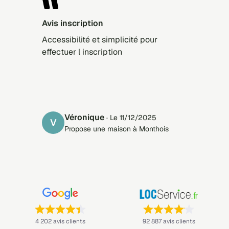
Avis inscription
Accessibilité et simplicité pour
effectuer l inscription
Véronique
· Le 11/12/2025
V
Propose une maison à Monthois
Note : 4,4 sur 5 —
Note : 4,1 sur 5 —
4 202 avis clients
92 887 avis clients