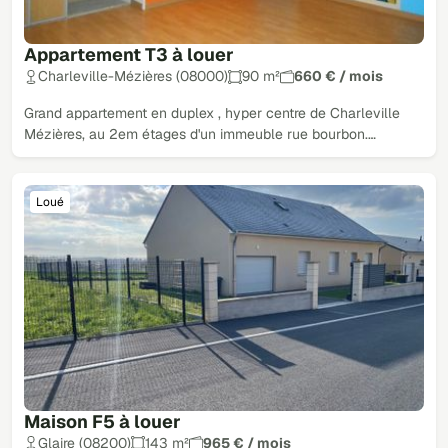
Appartement T3 à louer
Charleville-Mézières (08000)
90 m²
660 € / mois
Grand appartement en duplex , hyper centre de Charleville
Mézières, au 2em étages d'un immeuble rue bourbon.…
Loué
Maison F5 à louer
Glaire (08200)
143 m²
965 € / mois