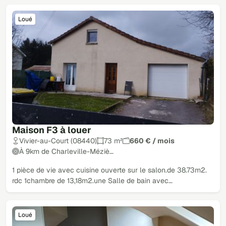
Loué
Maison F3 à louer
Vivier-au-Court (08440)
73 m²
660 € / mois
À 9km de Charleville-Méziè…
1 pièce de vie avec cuisine ouverte sur le salon.de 38.73m2.
rdc 1chambre de 13,18m2.une Salle de bain avec…
Loué