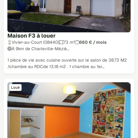
Maison F3 à louer
Vivier-au-Court (08440)
73 m²
660 € / mois
À 9km de Charleville-Méziè…
1 pièce de vie avec cuisine ouverte sur le salon de 38.73 M2
.1chambre au RDCde 13.18 m2 . 1 chambre au 1er…
Loué