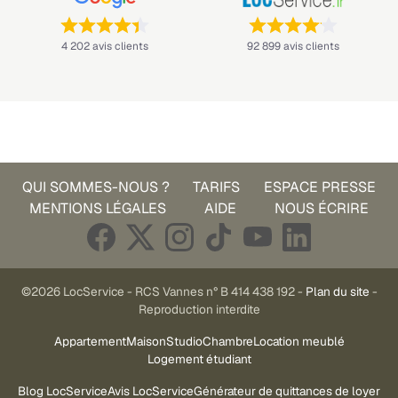
Note : 4,4 sur 5 —
Note : 4,1 sur 5 —
4 202 avis clients
92 899 avis clients
QUI SOMMES-NOUS ?
TARIFS
ESPACE PRESSE
MENTIONS LÉGALES
AIDE
NOUS ÉCRIRE
©2026 LocService - RCS Vannes n° B 414 438 192 -
Plan du site
-
Reproduction interdite
Appartement
Maison
Studio
Chambre
Location meublé
Logement étudiant
Blog LocService
Avis LocService
Générateur de quittances de loyer