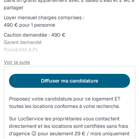
Dans un grand appartement avec 2 salles d'eau et 2 wc à
partager
Loyer mensuel charges comprises :
490 € pour 1 personne
Caution demandée : 490 €
Garant demandé
Possibilité A.P.L
Cuisine équipée à partager avec d'autres jeunes
Voir la suite
La grande chambre comprend : 1 lit simple, 1 table,1
chaise, 1 armoire etc...
Diffuser ma candidature
Ménage des parties communes effectué une fois par
semaine
Proposez votre candidature pour ce logement ET
Wifi Haut débit compris dans les charges
toutes les locations conformes à votre recherche.
À 5 minutes à pieds de la gare routière
Commerces au pied de l'immeuble
Sur LocService les propriétaires vous contactent
Géolocalisation : 4 Avenue du 8 mai 45, 13090 Aix en
directement et les locations sont certifiées sans frais
Provence
d'agence 😉 pour seulement 29 € / mois uniquement