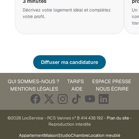
3 minutes
pr
Décrivez votre logement idéal et complétez
Un 
votre profil.
cor
tra
Diffuser ma candidature
QUI SOMMES-NOUS ?
TARIFS
ESPACE PRESSE
MENTIONS LÉGALES
AIDE
NOUS ÉCRIRE
©2026 LocService - RCS Vannes n° B 414 438 192 -
Plan du site
-
Reproduction interdite
Appartement
Maison
Studio
Chambre
Location meublé