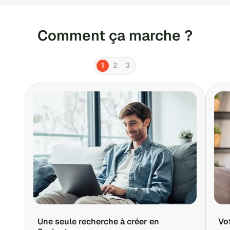
Comment ça marche ?
1
2
3
Une seule recherche à créer en
Vo