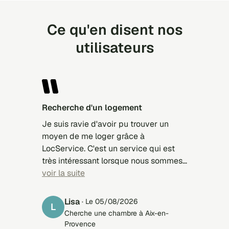
Ce qu'en disent nos
utilisateurs
Recherche d'un logement
Je suis ravie d'avoir pu trouver un
moyen de me loger grâce à
LocService. C'est un service qui est
très intéressant lorsque nous sommes
à la recherche car selon nos critères,
voir la suite
les propriétaires nous contact. Après à
vous de faire votre choix...On n' évite
Lisa
· Le 05/08/2026
L
de perdre du temps inutilement. C'est
Cherche une chambre à Aix-en-
un site que je recommande à 100 %.
Provence