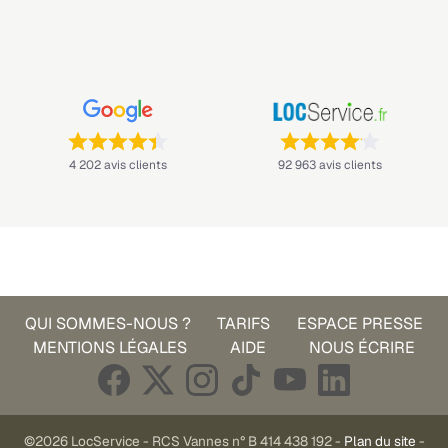
Note : 4,4 sur 5 —
Note : 4,1 sur 5 —
4 202 avis clients
92 963 avis clients
QUI SOMMES-NOUS ?
TARIFS
ESPACE PRESSE
MENTIONS LÉGALES
AIDE
NOUS ÉCRIRE
©2026 LocService - RCS Vannes n° B 414 438 192 -
Plan du site
-