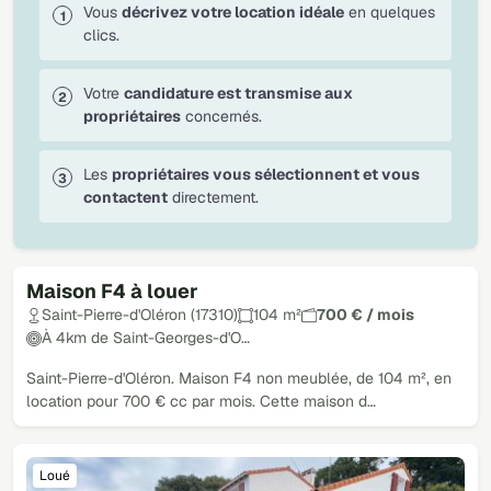
Vous
décrivez votre location idéale
en quelques
clics.
Votre
candidature est transmise aux
propriétaires
concernés.
Les
propriétaires vous sélectionnent et vous
contactent
directement.
Maison F4 à louer
Loué
Saint-Pierre-d'Oléron (17310)
104 m²
700 € / mois
À 4km de Saint-Georges-d'O…
Saint-Pierre-d'Oléron. Maison F4 non meublée, de 104 m², en
location pour 700 € cc par mois. Cette maison d…
Loué