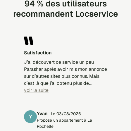
94 % des utilisateurs
recommandent Locservice
Satisfaction
J’ai découvert ce service un peu
Parashar après avoir mis mon annonce
sur d’autres sites plus connus. Mais
c’est là que j’ai obtenu plus de
réponses, et finalement louer mon
voir la suite
bien. Simplicité du système,
transparence, efficacité. Très
satisfaisant.
Yvan
· Le 03/08/2026
Y
Propose un appartement à La
Rochelle