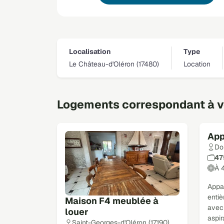
Localisation
Type
Le Château-d'Oléron (17480)
Location
Logements correspondant à vo
App
Do
47
À 
Appa
enti
Maison F4 meublée à
avec 
louer
aspir
Saint-Georges-d'Oléron (17190)