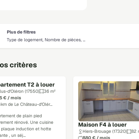
Plus de filtres
Type de logement, Nombre de pièces, …
s critères
artement T2 à louer
lus-d'Oléron (17550)
36 m²
5 € / mois
4km de Le Château-d'Olér…
rtement de plain pied
èrement rénové. Une cuisine
Maison F4 à louer
plaque induction et hotte
Hiers-Brouage (17320)
82 
ante , un séj…
880 € / mois