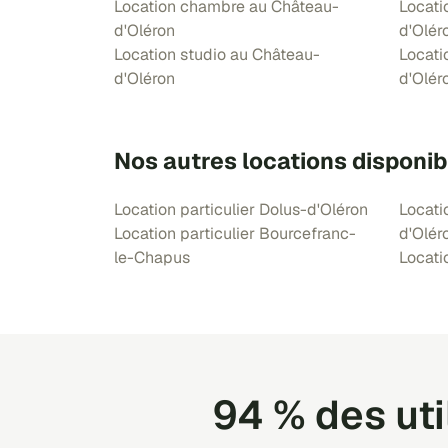
Location chambre au Château-
Locati
d'Oléron
d'Olér
Location studio au Château-
Locati
d'Oléron
d'Olér
Nos autres locations disponib
Location particulier Dolus-d'Oléron
Locatio
Location particulier Bourcefranc-
d'Olér
le-Chapus
Locati
94 % des ut