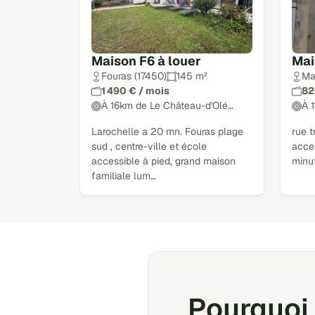
Maison F6 à louer
Mai
Fouras (17450)
145 m²
Ma
1 490 € / mois
82
À 16km de Le Château-d'Olé…
À 
Larochelle a 20 mn. Fouras plage
rue t
sud , centre-ville et école
acces
accessible à pied, grand maison
minut
familiale lum…
Pourquoi 