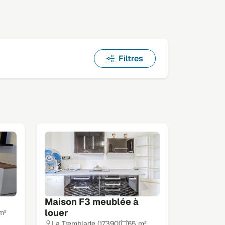
Filtres
Maison F3 meublée à
louer
m²
La Tremblade (17390)
65 m²