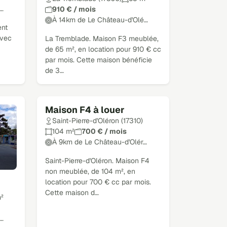
…
910 € / mois
À 14km de Le Château-d'Olé…
ent
avec
La Tremblade. Maison F3 meublée,
de 65 m², en location pour 910 € cc
par mois. Cette maison bénéficie
de 3…
Maison F4 à louer
Loué
Saint-Pierre-d'Oléron (17310)
104 m²
700 € / mois
À 9km de Le Château-d'Olér…
Saint-Pierre-d'Oléron. Maison F4
non meublée, de 104 m², en
location pour 700 € cc par mois.
Cette maison d…
²
…