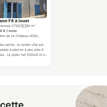
son F4 à louer
rennes (17320)
94 m²
0 € / mois
11km de Le Château-d'Olé…
rès calme , le centre ville est
sible à pied en à peu près 5
es . Le jardin fait 500m2 et il…
cette