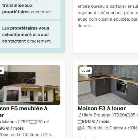
transmise aux
entrée bureau à partager ensui
propriétaires
concernés.
logement indépendant, pièce d
avec coin cuisine équipée, pl
de cui…
Les
propriétaires vous
sélectionnent et vous
contactent
directement.
é
Loué
son F5 meublée à
Maison F3 à louer
er
Hiers-Brouage (17320)
85 
900 € / mois
s Mathes (17570)
122 m²
À 13km de Le Château-d'Olé
296 € / mois
20km de Le Château-d'Olé…