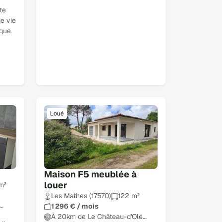
te
e vie
aque
Loué
Maison F5 meublée à
louer
m²
Les Mathes (17570)
122 m²
…
1 296 € / mois
À 20km de Le Château-d'Olé…