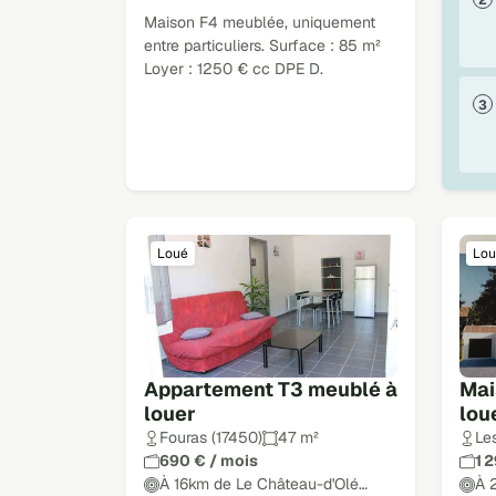
Maison F4 meublée, uniquement
entre particuliers. Surface : 85 m²
Loyer : 1250 € cc DPE D.
Loué
Lou
Appartement T3 meublé à
Mai
louer
lou
Fouras (17450)
47 m²
Le
690 € / mois
1 
À 16km de Le Château-d'Olé…
À 