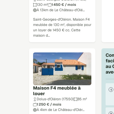
130 m²
1 450 € / mois
À 13km de Le Château-d'Olé…
Saint-Georges-d'Oléron. Maison F4
meublée de 130 m², disponible pour
un loyer de 1450 € cc. Cette
maison d…
Com
fac
au 
ave
Maison F4 meublée à
louer
Dolus-d'Oléron (17550)
85 m²
1 250 € / mois
À 4km de Le Château-d'Olér…