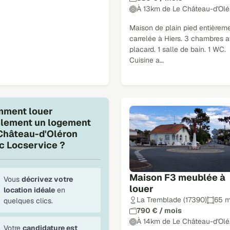
À 13km de Le Château-d'Olé
Maison de plain pied entièrem
carrelée à Hiers. 3 chambres 
placard. 1 salle de bain. 1 WC.
Cuisine a…
ment louer
ilement un logement
Château-d'Oléron
c Locservice ?
Maison F3 meublée à
Vous
décrivez votre
louer
location idéale
en
La Tremblade (17390)
65 m
quelques clics.
790 € / mois
À 14km de Le Château-d'Olé
Votre
candidature est