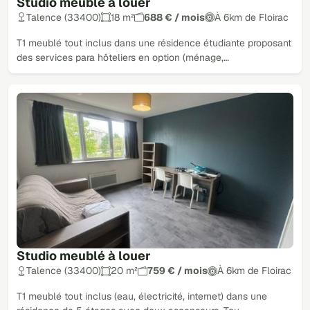
Studio meublé à louer
Talence (33400)
18 m²
688 € / mois
À 6km de Floirac
T1 meublé tout inclus dans une résidence étudiante proposant
des services para hôteliers en option (ménage,…
Studio meublé à louer
Talence (33400)
20 m²
759 € / mois
À 6km de Floirac
T1 meublé tout inclus (eau, électricité, internet) dans une