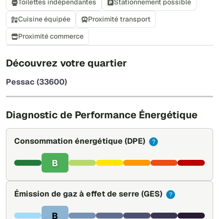
Toilettes indépendantes
Stationnement possible
Cuisine équipée
Proximité transport
Proximité commerce
+
Découvrez votre quartier
−
Pessac (33600)
Leaflet
|
©
OpenStreetMap
Diagnostic de Performance Énergétique
Consommation énergétique
(DPE)
?
B
Émission de gaz à effet de serre
(GES)
?
B