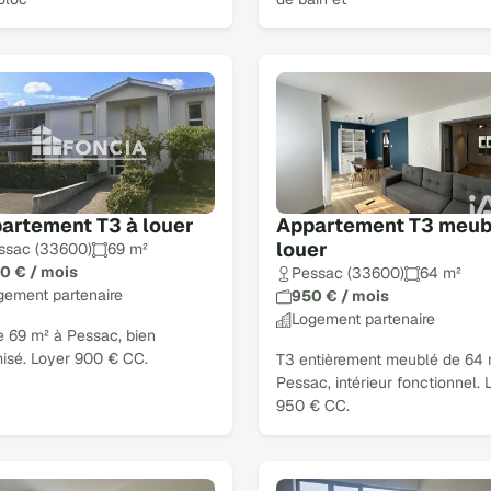
artement T3 à louer
Appartement T3 meub
louer
ssac (33600)
69 m²
0 € / mois
Pessac (33600)
64 m²
gement partenaire
950 € / mois
Logement partenaire
e 69 m² à Pessac, bien
misé. Loyer 900 € CC.
T3 entièrement meublé de 64 
Pessac, intérieur fonctionnel. 
950 € CC.