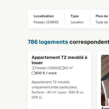
Localisation
Type
Plus de 
Pessac (33600)
Location
Type de 
786 logements
correspondent 
Appartement T2 meublé à
louer
Pessac (33600)
40 m²
830 € / mois
Appartement T2 meublé,
uniquement entre particuliers.
Surface : 40 m² Loyer : 830 € cc
DPE C.
App