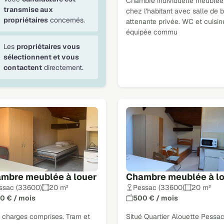
Chambre individuelle meublée
transmise aux
chez l'habitant avec salle de 
propriétaires
concernés.
attenante privée. WC et cuisin
équipée commu
Les
propriétaires vous
sélectionnent et vous
contactent
directement.
mbre meublée à louer
Chambre meublée à l
ssac (33600)
20 m²
Pessac (33600)
20 m²
0 € / mois
500 € / mois
r charges comprises. Tram et
Situé Quartier Alouette Pessac