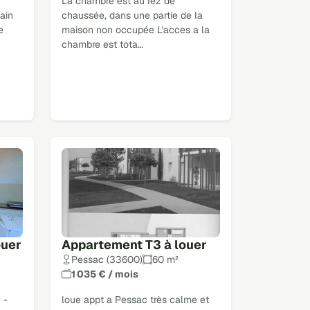
La chambre est au rez de
bain
chaussée, dans une partie de la
e
maison non occupée L'acces a la
chambre est tota…
ouer
Appartement T3 à louer
Pessac (33600)
60 m²
1 035 € / mois
 -
loue appt a Pessac très calme et