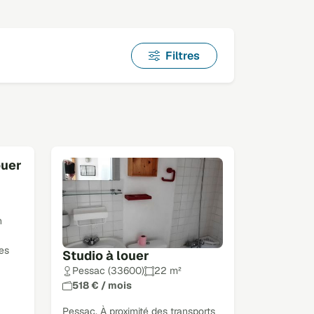
Filtres
ouer
n
es
Studio à louer
Pessac (33600)
22 m²
518 € / mois
Pessac. À proximité des transports