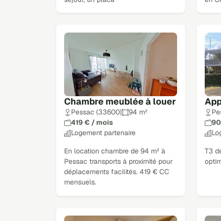
Chambre meublée à louer
App
Pessac (33600)
94 m²
Pe
419 € / mois
90
Logement partenaire
Lo
En location chambre de 94 m² à
T3 d
Pessac transports à proximité pour
opti
déplacements facilités. 419 € CC
mensuels.