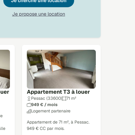
Je cherche une location
Je propose une location
ouer
Appartement T3 à louer
Pessac (33600)
71 m²
949 € / mois
Logement partenaire
de
Appartement de 71 m², à Pessac.
lle
949 € CC par mois.