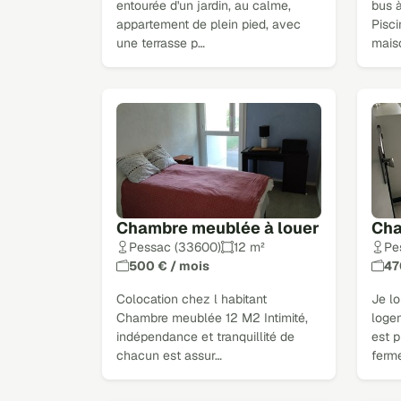
entourée d'un jardin, au calme,
bus à
appartement de plein pied, avec
Pisc
une terrasse p…
mais
Chambre meublée à louer
Cha
Pessac (33600)
12 m²
Pe
500 € / mois
47
Colocation chez l habitant
Je l
Chambre meublée 12 M2 Intimité,
loge
indépendance et tranquillité de
est p
chacun est assur…
ferme