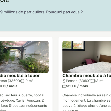
sac
9 millions de particuliers. Pourquoi pas vous ?
dio meublé à louer
Chambre meublée à l
ssac (33600)
12 m²
Pessac (33600)
12 m²
0 € / mois
550 € / mois
c, secteur Alouette, hôpital
Chambre individuelle au sein 
 Lévêque, Xavier Arnozan. 2
mon logement. La chambre se
bres Studettes indépendants
trouve à l'étage ainsi qu'une sa
oloc
de bain et