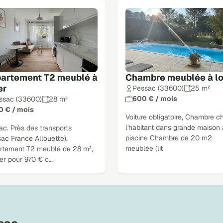
artement T2 meublé à
Chambre meublée à l
er
Pessac (33600)
25 m²
600 € / mois
ssac (33600)
28 m²
0 € / mois
Voiture obligatoire, Chambre c
l'habitant dans grande maison
c. Près des transports
piscine Chambre de 20 m2
ac France Allouette).
meublée (lit
rtement T2 meublé de 28 m²,
uer pour 970 € c…