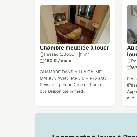
Chambre meublée à louer
App
lou
Pessac (33600)
11 m²
450 € / mois
Pe
97
CHAMBRE DANS VILLA CALME –
MAISON AVEC JARDIN – PESSAC
Pessa
Pessac – proche Gare et Tram et
(Pess
bus Disponible immédi…
Appa
à lo