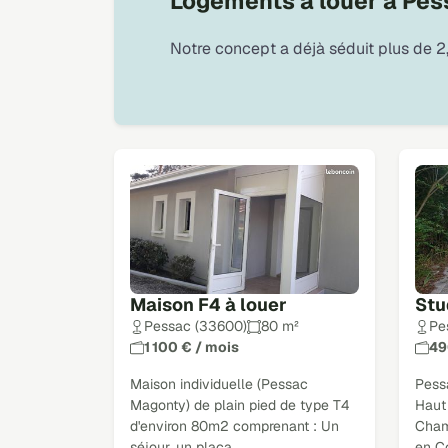
Logements à louer à Pes
Notre concept a déjà séduit plus de 2,
Maison F4 à louer
Stu
Pessac (33600)
80 m²
Pe
1 100 € / mois
49
Maison individuelle (Pessac
Pessa
Magonty) de plain pied de type T4
Haut
d'environ 80m2 comprenant : Un
Cham
séjour, un placa
en C