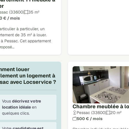
er
ssac (33600)
35 m²
0 € / mois
rticulier à particulier, un
rtement de 35 m² à louer.
é à Pessac. Cet appartement
proposé…
ment louer
ilement un logement à
sac avec Locservice ?
Vous
décrivez votre
Chambre meublée à l
location idéale
en
Pessac (33600)
20 m²
quelques clics.
500 € / mois
Votre
candidature est