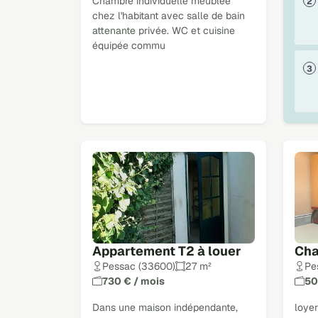
Chambre individuelle meublée
chez l'habitant avec salle de bain
attenante privée. WC et cuisine
équipée commu
Appartement T2 à louer
Cha
Pessac (33600)
27 m²
Pe
730 € / mois
50
Dans une maison indépendante,
loye