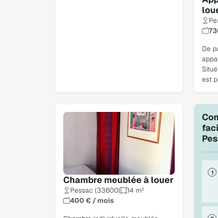
lou
Pe
73
De pa
appa
Situ
est 
Com
fac
Pes
Chambre meublée à louer
Pessac (33600)
14 m²
400 € / mois