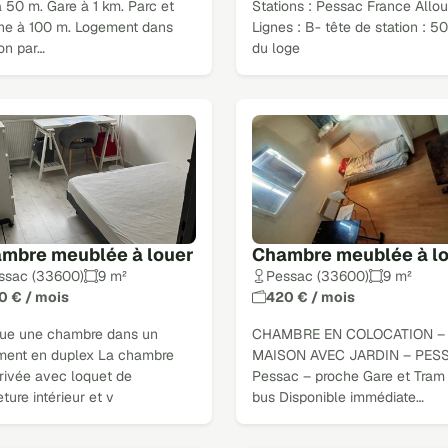
 50 m. Gare à 1 km. Parc et
Stations : Pessac France Allou
ine à 100 m. Logement dans
Lignes : B- tête de station : 5
on par…
du loge
mbre meublée à louer
Chambre meublée à l
ssac (33600)
9 m²
Pessac (33600)
9 m²
0 € / mois
420 € / mois
oue une chambre dans un
CHAMBRE EN COLOCATION –
ment en duplex La chambre
MAISON AVEC JARDIN – PES
rivée avec loquet de
Pessac – proche Gare et Tram
ture intérieur et v
bus Disponible immédiate…