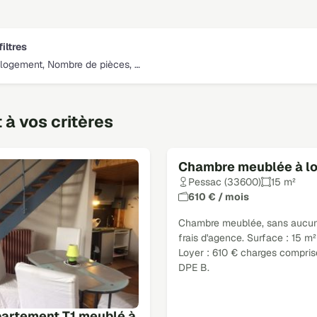
filtres
logement, Nombre de pièces, …
à vos critères
Chambre meublée à l
Pessac (33600)
15 m²
610 € / mois
Chambre meublée, sans aucu
frais d'agence. Surface : 15 m²
Loyer : 610 € charges compris
DPE B.
artement T1 meublé à