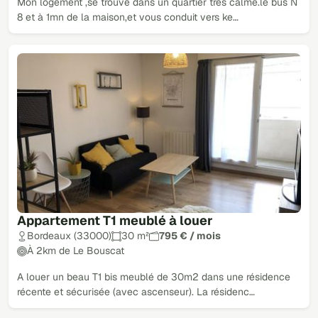
Mon logement ,se trouve dans un quartier très calme.le bus N
8 et à 1mn de la maison,et vous conduit vers ke…
Appartement T1 meublé à louer
Bordeaux (33000)
30 m²
795 € / mois
À 2km de Le Bouscat
A louer un beau T1 bis meublé de 30m2 dans une résidence
récente et sécurisée (avec ascenseur). La résidenc…