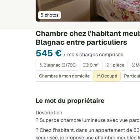
5 photos
Chambre chez l'habitant meubl
Blagnac entre particuliers
545 €
/ mois charges comprises
Blagnac (31700)
10 m²
1 pièce
M
Chambre à mon domicile
Occupé
Particul
Le mot du propriétaire
Description
? Superbe chambre lumineuse avec vue parc –
? Chez l'habitant, dans un appartement de 83
sécurisée, je propose une chambre meublée l