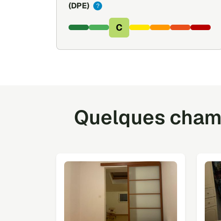
(DPE)
?
C
Quelques chamb