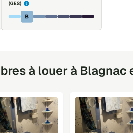
(GES)
?
B
res à louer à Blagnac e