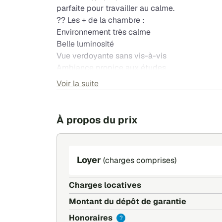
parfaite pour travailler au calme.
?? Les + de la chambre :
Environnement très calme
Belle luminosité
Vue verdoyante sans vis-à-vis
Ambiance propice aux études
L'espace cuisine, la salle de bain et les toilett
Voir la suite
? Emplacement privilégié :
? Tramway au pied de la résidence (arrêt Odys
À propos du prix
?? Tous commerces à proximité immédiate : Ca
pharmacie
? Parc Odyssud à deux pas pour se détendre
? Accès rapide et facile à l'IUT de Blagnac, IP
Loyer
(charges comprises)
? Loyer : 545 € charges comprises (eau chaude 
entretien)
Charges locatives
Montant du dépôt de garantie
Honoraires
?