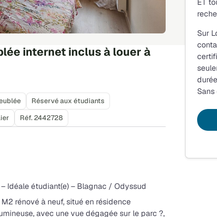
ET to
reche
Sur L
conta
ée internet inclus à louer à
certi
seule
durée
Sans
eublée
Réservé aux étudiants
ier
Réf. 2442728
 Idéale étudiant(e) – Blagnac / Odyssud
 M2 rénové à neuf, situé en résidence
umineuse, avec une vue dégagée sur le parc ?,