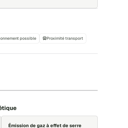
ionnement possible
Proximité transport
+
−
Leaflet
|
©
OpenStreetMap
étique
Émission de gaz à effet de serre