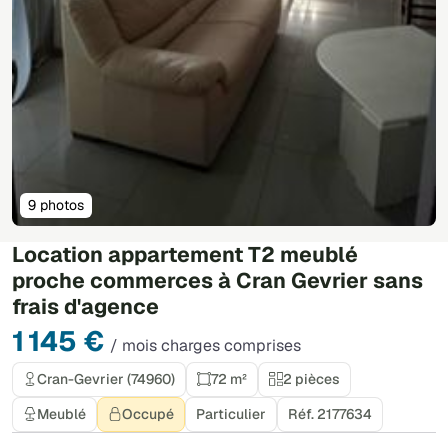
9 photos
Location appartement T2 meublé
proche commerces à Cran Gevrier sans
frais d'agence
1 145 €
/ mois charges comprises
Cran-Gevrier (74960)
72 m²
2 pièces
Meublé
Occupé
Particulier
Réf. 2177634