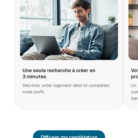
Une seule recherche à créer en
Vo
3 minutes
pr
Décrivez votre logement idéal et complétez
Un 
votre profil.
cor
tra
Diffuser ma candidature