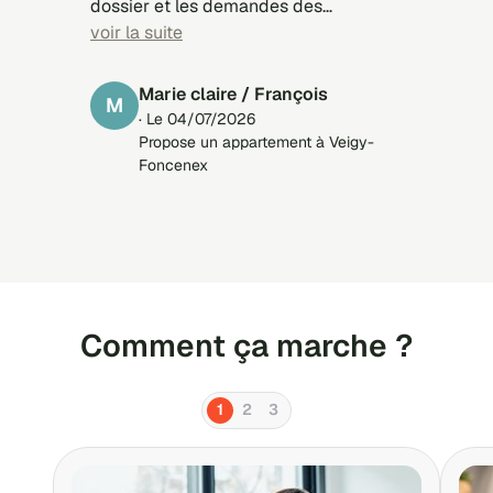
dossier et les demandes des
candidats est très intéressant. Je
voir la suite
remarque que j'ai de meilleurs retours
avec Locservice qu'avec des plate-
Marie claire / François
M
formes payantes.
· Le 04/07/2026
Propose un appartement à Veigy-
Foncenex
Comment ça marche ?
1
2
3