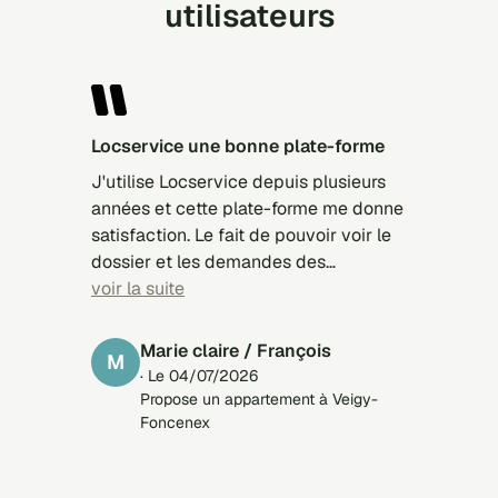
utilisateurs
locservice une bonne plate-forme
J'utilise Locservice depuis plusieurs
années et cette plate-forme me donne
satisfaction. Le fait de pouvoir voir le
dossier et les demandes des
candidats est très intéressant. Je
voir la suite
remarque que j'ai de meilleurs retours
avec Locservice qu'avec des plate-
Marie claire / François
M
formes payantes.
· Le 04/07/2026
Propose un appartement à Veigy-
Foncenex