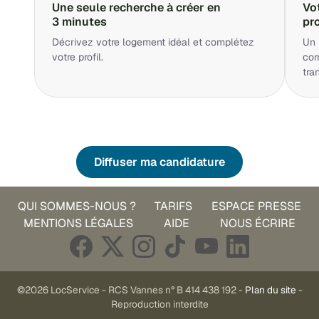
Une seule recherche à créer en
Vo
3 minutes
pr
Décrivez votre logement idéal et complétez
Un 
votre profil.
cor
tra
Diffuser ma candidature
QUI SOMMES-NOUS ?
TARIFS
ESPACE PRESSE
MENTIONS LÉGALES
AIDE
NOUS ÉCRIRE
©2026 LocService - RCS Vannes n° B 414 438 192 -
Plan du site
-
Reproduction interdite