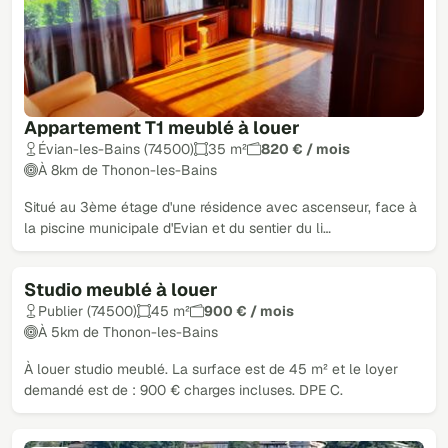
Appartement T1 meublé à louer
Évian-les-Bains (74500)
35 m²
820 € / mois
À 8km de Thonon-les-Bains
Situé au 3ème étage d'une résidence avec ascenseur, face à
la piscine municipale d'Evian et du sentier du li…
Studio meublé à louer
Loué
Publier (74500)
45 m²
900 € / mois
À 5km de Thonon-les-Bains
À louer studio meublé. La surface est de 45 m² et le loyer
demandé est de : 900 € charges incluses. DPE C.