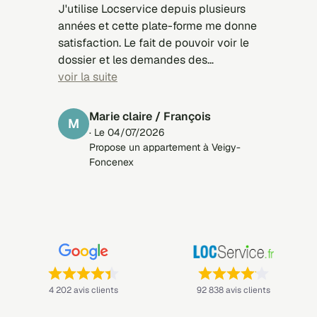
J'utilise Locservice depuis plusieurs
années et cette plate-forme me donne
satisfaction. Le fait de pouvoir voir le
dossier et les demandes des
candidats est très intéressant. Je
voir la suite
remarque que j'ai de meilleurs retours
avec Locservice qu'avec des plate-
Marie claire / François
M
formes payantes.
· Le 04/07/2026
Propose un appartement à Veigy-
Foncenex
Note : 4,4 sur 5 —
Note : 4,1 sur 5 —
4 202 avis clients
92 838 avis clients