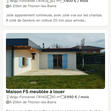
Veigy-Foncenex (74140)
63 m²
1 400 € / mois
À 20km de Thonon-les-Bains
Jolie appartement lumineuse, avec jolie vue sur les champs.
À côté de Genève, en voiture 20 min pour arrivée…
Maison F5 meublée à louer
Veigy-Foncenex (74140)
110 m²
2 950 € / mois
À 20km de Thonon-les-Bains