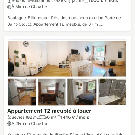
Boulogne-Billancourt (92100)
37 m²
1 500 € / mois
À 5km de Chaville
Boulogne-Billancourt. Près des transports (station Porte de
Saint-Cloud). Appartement T2 meublé, de 37 m²,…
Appartement T2 meublé à louer
Sèvres (92310)
60 m²
1 445 € / mois
À 2km de Chaville
Spacieux T2 meublé de 60m² à Sèvres (Proximité immédiate