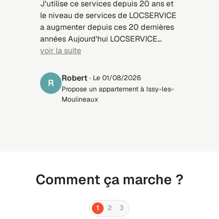
J'utilise ce services depuis 20 ans et
le niveau de services de LOCSERVICE
a augmenter depuis ces 20 dernières
années Aujourd'hui LOCSERVICE
présente des candidats mieux
voir la suite
sélectionnés, mieux adapté à
l'appartement à louer Le problème,
Robert
· Le 01/08/2026
R
c'est plutôt les candidats qui
Propose un appartement à Issy-les-
s'inscrivent sur LOCSERVICES et qui
Moulineaux
ne répondent pas aux sollicitations
des propriétaires qui leur proposent
des appartements qui sont pourtant
adaptés à leurs critères
Comment ça marche ?
1
2
3