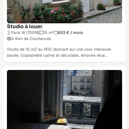
Studio à louer
Paris 16 (75016)
15 m²
653 € / mois
À 4km de Courbevoie
Studio de 15 m2 au RDC donnant sur une cour intérieure
pavée. Copropriété calme et sécurisée, rénovée réce…