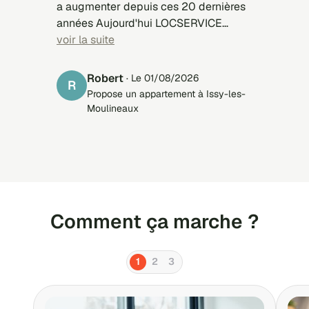
a augmenter depuis ces 20 dernières
années Aujourd'hui LOCSERVICE
présente des candidats mieux
voir la suite
sélectionnés, mieux adapté à
l'appartement à louer Le problème,
Robert
· Le 01/08/2026
R
c'est plutôt les candidats qui
Propose un appartement à Issy-les-
s'inscrivent sur LOCSERVICES et qui
Moulineaux
ne répondent pas aux sollicitations
des propriétaires qui leur proposent
des appartements qui sont pourtant
adaptés à leurs critères
Comment ça marche ?
1
2
3