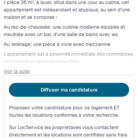
1 pièce 35 m², à louer, situé dans une cour au calme, cet
appartement est indépendant et atypique, au sein d'une
maison et se compose :
Au rez-de-chaussée: une cuisine moderne équipée et
meublée avec un bar, d'une salle de bains avec wc
Au 1erétage: une pièce à vivre avec mezzanine
L'appartement est à proximité immédiate des commerces,
restaurants et services essentiels.
Les transports en commun sont facilement accessibles,
Voir la suite
avec la gare de La Garenne-Colombes (ligne L) à
quelques minutes à pied, vous reliant rapidement à La
Diffuser ma candidature
Défense et au centre de Paris.
Les lignes de tramway et de bus desservent également le
quartier, facilitant vos déplacements quotidiens.
Proposez votre candidature pour ce logement ET
toutes les locations conformes à votre recherche.
Le chauffage est individuel au gaz.
Les charges sont de 30€ (eau froide, entretien et
Sur LocService les propriétaires vous contactent
électricité des parties communes).
directement et les locations sont certifiées sans frais