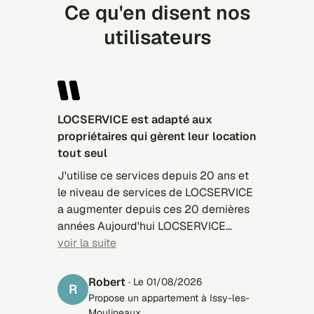
Ce qu'en disent nos
utilisateurs
LOCSERVICE est adapté aux
propriétaires qui gèrent leur location
tout seul
J'utilise ce services depuis 20 ans et
le niveau de services de LOCSERVICE
a augmenter depuis ces 20 dernières
années Aujourd'hui LOCSERVICE
présente des candidats mieux
voir la suite
sélectionnés, mieux adapté à
l'appartement à louer Le problème,
Robert
· Le 01/08/2026
R
c'est plutôt les candidats qui
Propose un appartement à Issy-les-
s'inscrivent sur LOCSERVICES et qui
Moulineaux