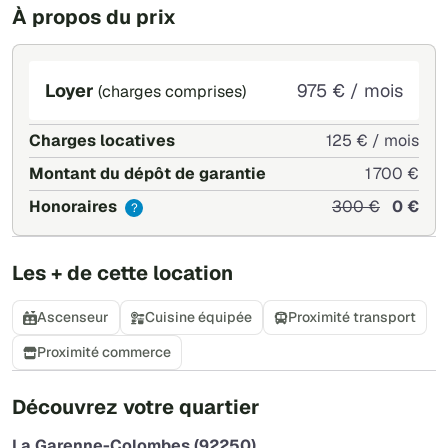
À propos du prix
Loyer
975 € / mois
(charges comprises)
Charges locatives
125 € / mois
Montant du dépôt de garantie
1 700 €
Honoraires
300 €
0 €
?
Les + de cette location
Ascenseur
Cuisine équipée
Proximité transport
Proximité commerce
+
Découvrez votre quartier
−
La Garenne-Colombes (92250)