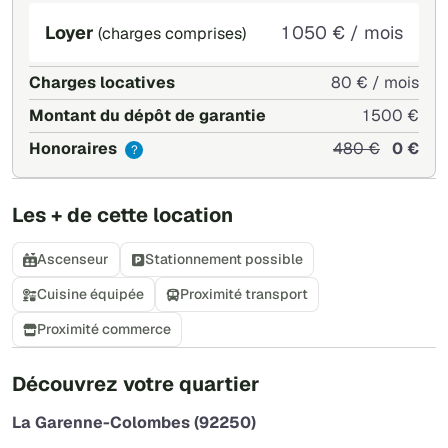
Loyer
1 050 € / mois
(charges comprises)
Charges locatives
80 € / mois
Montant du dépôt de garantie
1 500 €
Honoraires
480 €
0 €
?
Les + de cette location
Ascenseur
Stationnement possible
Cuisine équipée
Proximité transport
Proximité commerce
+
Découvrez votre quartier
−
La Garenne-Colombes (92250)
Leaflet
|
©
OpenStreetMap