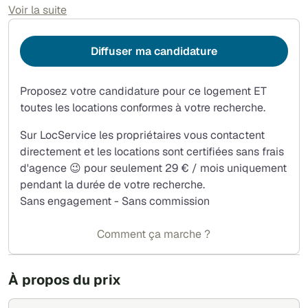
Loyer : 970 Euros/mois + 80 euros provision de charges
Voir la suite
(charges communes, chauffage et eau, ascenseur).
Dépôt de garantie demandé 1 500 euros.
Diffuser ma candidature
Proposez votre candidature pour ce logement ET
toutes les locations conformes à votre recherche.
Sur LocService les propriétaires vous contactent
directement et les locations sont certifiées sans frais
d'agence 😉 pour seulement 29 € / mois uniquement
pendant la durée de votre recherche.
Sans engagement - Sans commission
Comment ça marche ?
À propos du prix