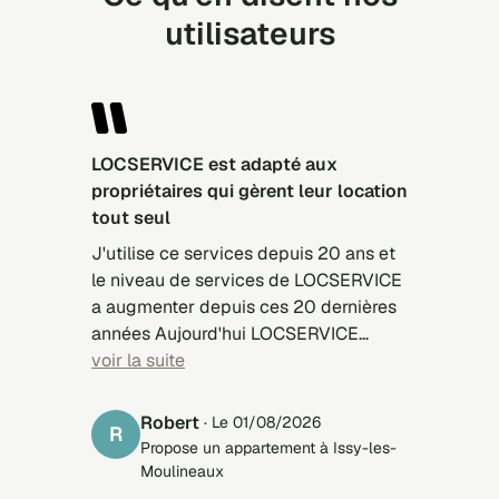
utilisateurs
LOCSERVICE est adapté aux
propriétaires qui gèrent leur location
tout seul
J'utilise ce services depuis 20 ans et
le niveau de services de LOCSERVICE
a augmenter depuis ces 20 dernières
années Aujourd'hui LOCSERVICE
présente des candidats mieux
voir la suite
sélectionnés, mieux adapté à
l'appartement à louer Le problème,
Robert
· Le 01/08/2026
R
c'est plutôt les candidats qui
Propose un appartement à Issy-les-
s'inscrivent sur LOCSERVICES et qui
Moulineaux
ne répondent pas aux sollicitations