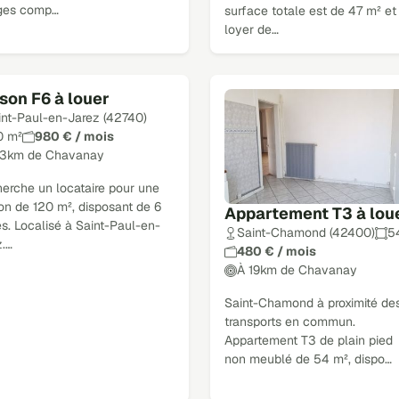
ges comp…
surface totale est de 47 m² et
loyer de…
son F6 à louer
int-Paul-en-Jarez (42740)
0 m²
980 € / mois
13km de Chavanay
herche un locataire pour une
on de 120 m², disposant de 6
Appartement T3 à lou
s. Localisé à Saint-Paul-en-
Saint-Chamond (42400)
5
z.…
480 € / mois
À 19km de Chavanay
Saint-Chamond à proximité de
transports en commun.
Appartement T3 de plain pied
non meublé de 54 m², dispo…