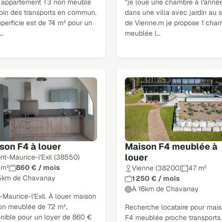
 appartement T3 non meublé
"je loue une chambre à l'anné
loin des transports en commun.
dans une villa avec jardin au 
perficie est de 74 m² pour un
de Vienne.m je propose 1 cha
r…
meublée l…
son F4 à louer
Maison F4 meublée à
louer
int-Maurice-l'Exil (38550)
 m²
860 € / mois
Vienne (38200)
47 m²
5km de Chavanay
1 250 € / mois
À 16km de Chavanay
-Maurice-l'Exil. À louer maison
on meublée de 72 m²,
Recherche locataire pour mai
onible pour un loyer de 860 €
F4 meublée proche transports.