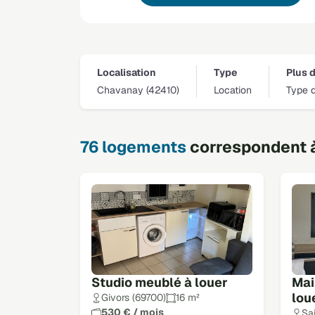
Localisation
Type
Plus d
Chavanay (42410)
Location
Type 
76 logements
correspondent à
Studio meublé à louer
Mai
lou
Givors (69700)
16 m²
530 € / mois
Sa