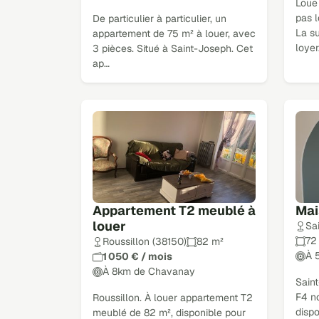
Loue
pas 
De particulier à particulier, un
La su
appartement de 75 m² à louer, avec
loye
3 pièces. Situé à Saint-Joseph. Cet
ap…
Appartement T2 meublé à
Mai
louer
Sa
72
Roussillon (38150)
82 m²
À 
1 050 € / mois
À 8km de Chavanay
Saint
F4 n
Roussillon. À louer appartement T2
disp
meublé de 82 m², disponible pour