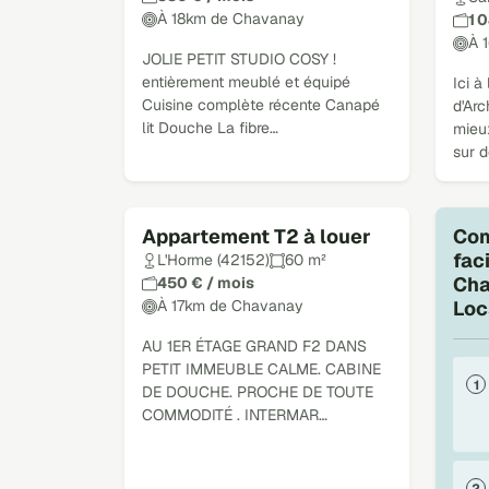
À 18km de Chavanay
1 
À 
JOLIE PETIT STUDIO COSY !
entièrement meublé et équipé
Ici à
Cuisine complète récente Canapé
d'Arc
lit Douche La fibre…
mieu
sur 
Appartement T2 à louer
Com
fac
L'Horme (42152)
60 m²
Cha
450 € / mois
À 17km de Chavanay
Loc
AU 1ER ÉTAGE GRAND F2 DANS
PETIT IMMEUBLE CALME. CABINE
DE DOUCHE. PROCHE DE TOUTE
COMMODITÉ . INTERMAR…