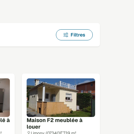
Filtres
lé à
Maison F2 meublée à
louer
²
Limony (07340)
39 m²