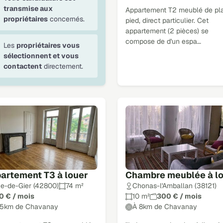
transmise aux
Appartement T2 meublé de pla
propriétaires
concernés.
pied, direct particulier. Cet
appartement (2 pièces) se
compose de d'un espa…
Les
propriétaires vous
sélectionnent et vous
contactent
directement.
artement T3 à louer
Chambre meublée à l
ve-de-Gier (42800)
74 m²
Chonas-l'Amballan (38121)
0 € / mois
10 m²
300 € / mois
15km de Chavanay
À 8km de Chavanay