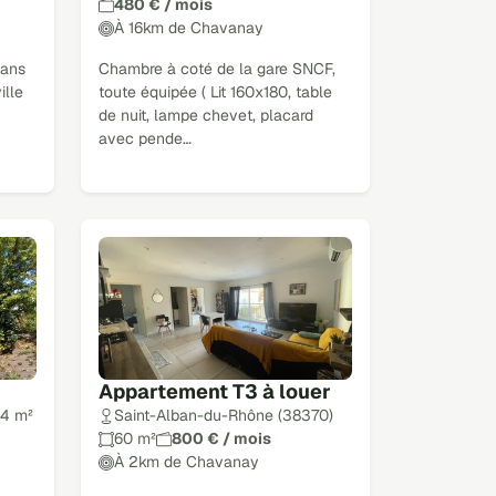
480 € / mois
À 16km de Chavanay
dans
Chambre à coté de la gare SNCF,
ille
toute équipée ( Lit 160x180, table
de nuit, lampe chevet, placard
avec pende…
Appartement T3 à louer
24 m²
Saint-Alban-du-Rhône (38370)
60 m²
800 € / mois
À 2km de Chavanay