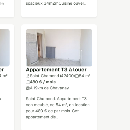
spacieux 34m2rnCuisine ouver…
 le
er
Appartement T3 à louer
4 m²
Saint-Chamond (42400)
54 m²
480 € / mois
À 19km de Chavanay
s
Saint-Chamond. Appartement T3
non meublé, de 54 m², en location
pour 480 € cc par mois. Cet
appartement dis…