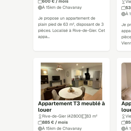
600 € / mois
Vi
À 15km de Chavanay
53
À 
Je propose un appartement de
plain pied de 63 m², disposant de 3
Je pr
pièces. Localisé à Rive-de-Gier. Cet
appa
appa…
pièce
Vien
Appartement T3 meublé à
App
louer
lou
Rive-de-Gier (42800)
83 m²
Vi
885 € / mois
85
À 15km de Chavanay
À 