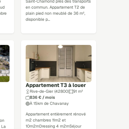
e
Saint-Chamond près des transports
sud
en commun. Appartement T2 de
mbre
plain pied non meublé de 36 m²,
disponible p…
Appartement T3 à louer
Rive-de-Gier (42800)
91 m²
836 € / mois
À 15km de Chavanay
Appartement entièrement rénové
rn2 chambres 11m2 et
son
10m2rnDressing 4 m2rnSéjour
 La