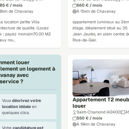
085 € / mois
660 € / mois
16km de Chavanay
À 15km de Chavanay
 la location petite Villa
appartement lumineux au 2è
hitecture de qualité. (Louez
étage, idéalement situé au 35
x ; payez moins)rn70.00 M2
Jean Jaurès, en plein centre d
deux niv…
Rive-de-Gier.
ment louer
ilement un logement à
vanay avec
service ?
Appartement T2 meub
Vous
décrivez votre
louer
location idéale
en
Saint-Chamond (42400)
4
quelques clics.
550 € / mois
À 19km de Chavanay
Votre
candidature est