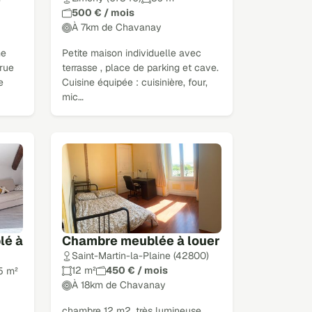
500 € / mois
À 7km de Chavanay
me
Petite maison individuelle avec
 rue
terrasse , place de parking et cave.
e
Cuisine équipée : cuisinière, four,
mic…
lé à
Chambre meublée à louer
Saint-Martin-la-Plaine (42800)
12 m²
450 € / mois
5 m²
À 18km de Chavanay
chambre 12 m2, très lumineuse,