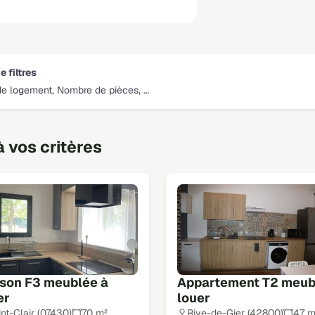
e filtres
de logement, Nombre de pièces, …
 vos critères
son F3 meublée à
Appartement T2 meub
er
louer
int-Clair (07430)
70 m²
Rive-de-Gier (42800)
47 m