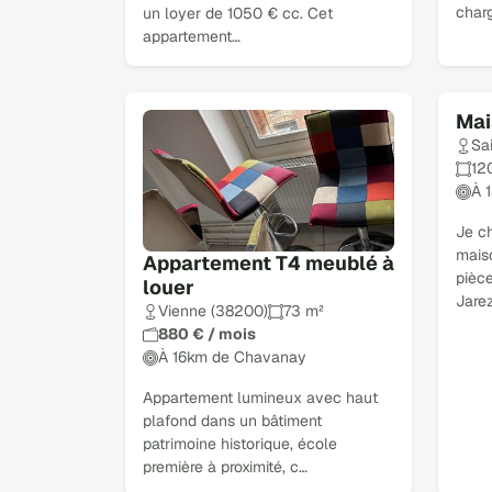
char
un loyer de 1050 € cc. Cet
appartement…
Mai
Sa
12
À 
Je c
mais
Appartement T4 meublé à
pièce
louer
Jare
Vienne (38200)
73 m²
880 € / mois
À 16km de Chavanay
Appartement lumineux avec haut
plafond dans un bâtiment
patrimoine historique, école
première à proximité, c…