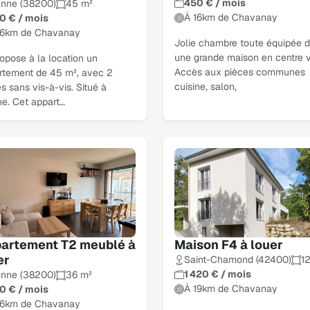
450 € / mois
enne (38200)
45 m²
À 16km de Chavanay
0 € / mois
16km de Chavanay
Jolie chambre toute équipée 
une grande maison en centre v
opose à la location un
Accès aux pièces communes
rtement de 45 m², avec 2
cuisine, salon,
s sans vis-à-vis. Situé à
ne. Cet appart…
artement T2 meublé à
Maison F4 à louer
er
Saint-Chamond (42400)
1
1 420 € / mois
enne (38200)
36 m²
À 19km de Chavanay
0 € / mois
16km de Chavanay