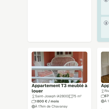
Appartement T3 meublé à
App
louer
Ri
67
Saint-Joseph (42800)
75 m²
À 
1 800 € / mois
À 17km de Chavanay